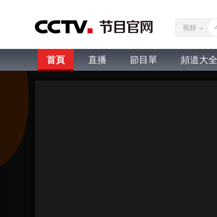
視頻
首頁
直播
節目單
頻道大