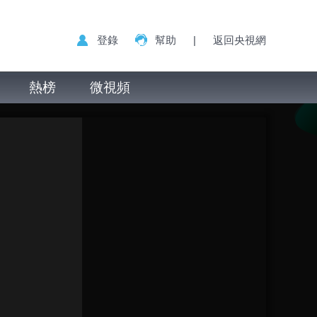
登錄
幫助
|
返回央視網
熱榜
微視頻