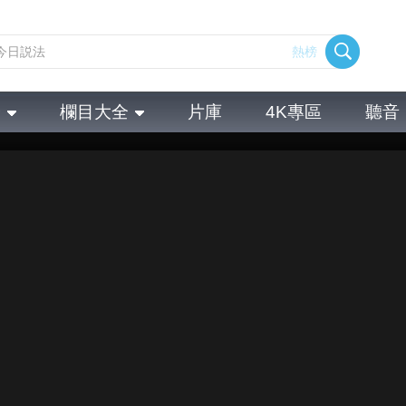
熱榜
全
欄目大全
片庫
4K專區
聽音