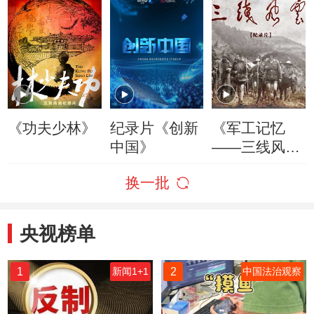
《功夫少林》
纪录片《创新
《军工记忆
中国》
——三线风
云》精编版
换一批
央视榜单
1
2
新闻1+1
中国法治观察