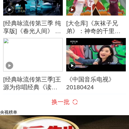
[经典咏流传第三季 纯
[大仓库]《灰袜子兄
享版]《春光人间》 演
弟》：神奇的千里传
唱：韩庚
音
[经典咏流传第三季]王
《中国音乐电视》
源为你唱经典《读山
20180424
海经》（其十）
换一批
央视榜单