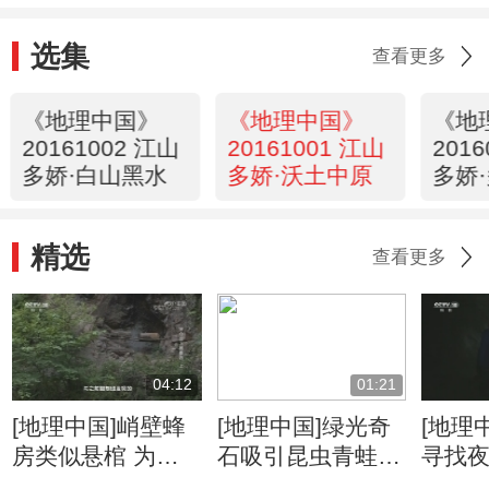
选集
查看更多
《地理中国》
《地理中国》
《地
20161002 江山
20161001 江山
201
多娇·白山黑水
多娇·沃土中原
多娇
精选
查看更多
04:12
01:21
[地理中国]峭壁蜂
[地理中国]绿光奇
[地理
房类似悬棺 为何
石吸引昆虫青蛙赴
寻找
汉中养蜂人这样
死亡之约
异绿