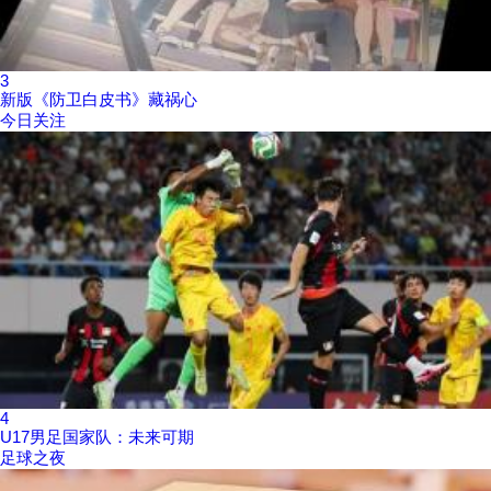
3
新版《防卫白皮书》藏祸心
今日关注
4
U17男足国家队：未来可期
足球之夜