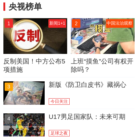
央视榜单
1
2
新闻1+1
中国法治观察
反制美国！中方公布5
上班“摸鱼”公司有权开
项措施
除吗？
新版《防卫白皮书》藏祸心
3
今日关注
U17男足国家队：未来可期
4
足球之夜