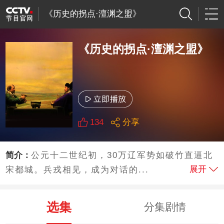
《历史的拐点·澶渊之盟》
《历史的拐点·澶渊之盟》
134
分享
简介：
公元十二世纪初，30万辽军势如破竹直逼北
展开
宋都城。兵戎相见，成为对话的...
选集
分集剧情