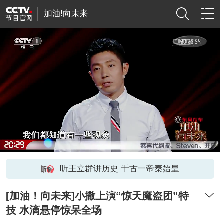
加油!向未来
听王立群讲历史 千古一帝秦始皇
[加油！向未来]小撒上演“惊天魔盗团”特
技 水滴悬停惊呆全场