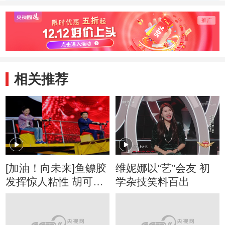
战“纸上煎蛋”
惊呆全场
殊“跷
险
相关推荐
[加油！向未来]鱼鳔胶
维妮娜以“艺”会友 初
发挥惊人粘性 胡可王
学杂技笑料百出
祖蓝体验特殊“跷跷
板”有惊无险