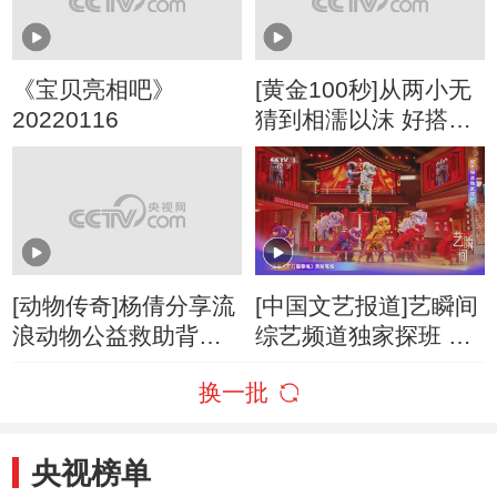
《宝贝亮相吧》
[黄金100秒]从两小无
20220116
猜到相濡以沫 好搭档
登台秀恩爱
[动物传奇]杨倩分享流
[中国文艺报道]艺瞬间
浪动物公益救助背后
综艺频道独家探班 走
的故事
进《开门迎春晚》录
换一批
制现场
央视榜单