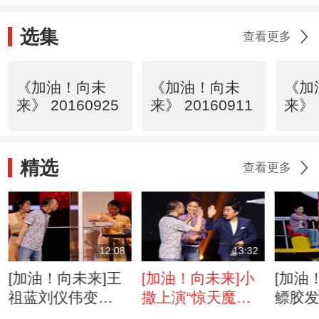
选集
查看更多
《加油！向未
《加油！向未
《加
来》 20160925
来》 20160911
来》 
精选
查看更多
12:08
13:32
[加油！向未来]王
[加油！向未来]小
[加油
祖蓝刘仪伟变
撒上演“惊天魔盗
鳔胶
身“煎蛋侠” 挑
团”特技 水滴悬停
胡可