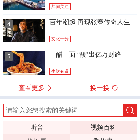
共同关注
百年潮起 再现张謇传奇人生
4
文化十分
一醋一面 “酸”出亿万财路
5
生财有道
查看更多
换一换
听音
视频百科