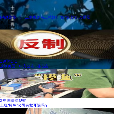
[动画剧场]《十二生肖之马上就好》 第7集 防盗监视器
换一批
央视榜单
1
新闻1+1
反制美国！中方公布5项措施
2
中国法治观察
上班“摸鱼”公司有权开除吗？