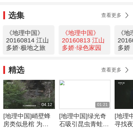
选集
查看更多
《地理中国》
《地理中国》
《地
20160814 江山
20160813 江山
201
多娇·极地之旅
多娇·绿色家园
多娇
精选
查看更多
04:12
01:21
[地理中国]峭壁蜂
[地理中国]绿光奇
[地理
房类似悬棺 为何
石吸引昆虫青蛙赴
寻找
汉中养蜂人这样
死亡之约
异绿