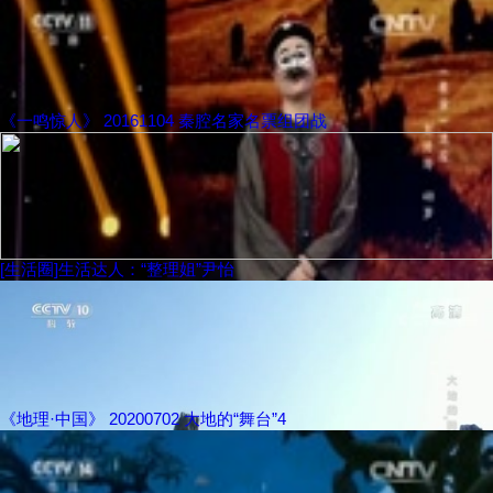
《一鸣惊人》 20161104 秦腔名家名票组团战
[生活圈]生活达人：“整理姐”尹怡
《地理·中国》 20200702 大地的“舞台”4