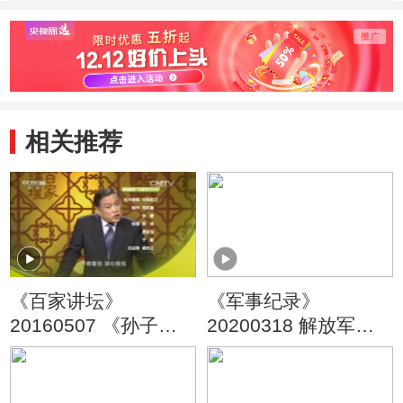
顿的爱兵
桓公的以德报怨
齐威
到“一
相关推荐
《百家讲坛》
《军事纪录》
20160507 《孙子兵
20200318 解放军经
法》（第三部） 7 利
典战术·铁血阻击
害转换的智慧
（上）