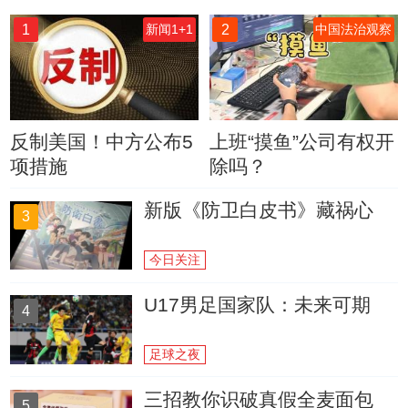
1
2
新闻1+1
中国法治观察
反制美国！中方公布5
上班“摸鱼”公司有权开
项措施
除吗？
新版《防卫白皮书》藏祸心
3
今日关注
U17男足国家队：未来可期
4
足球之夜
三招教你识破真假全麦面包
5