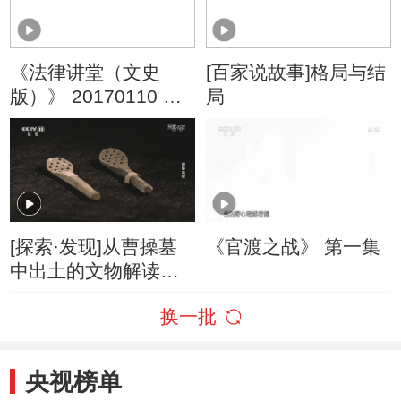
《法律讲堂（文史
[百家说故事]格局与结
版）》 20170110 诸
局
葛亮之道（十一）攻
心之战
[探索·发现]从曹操墓
《官渡之战》 第一集
中出土的文物解读东
汉时代的真实面貌
换一批
央视榜单