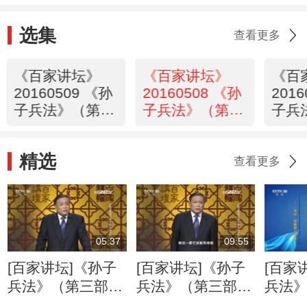
选集
查看更多
《百家讲坛》
《百家讲坛》
《百
20160509 《孙
20160508 《孙
201
子兵法》（第三
子兵法》（第三
子兵
部） 9 治军的四
部） 8 掌握行动
部） 
大秘诀
的自由权
的智
精选
查看更多
05:37
09:55
[百家讲坛]《孙子
[百家讲坛]《孙子
[百家
兵法》（第三部）
兵法》（第三部）
兵法
14 宽严要相济 巴
14 宽严要相济 齐
13 