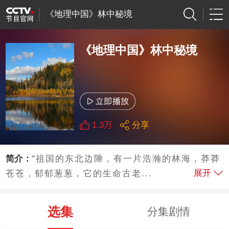
《地理中国》林中秘境
《地理中国》林中秘境
1.3万
分享
简介：
"祖国的东北边陲，有一片浩瀚的林海，莽莽
展开
苍苍，郁郁葱葱，它的生命古老...
选集
分集剧情