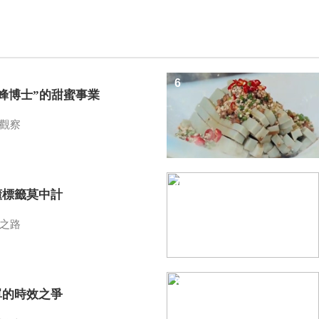
6
蜜蜂博士”的甜蜜事業
觀察
7
懂標籤莫中計
之路
8
單的時效之爭