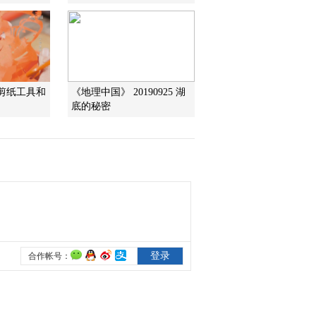
儿（3）
2015-11-19 15:19:10
《百家讲坛》 20151118
戏里戏外说历史·赵氏孤
儿（2）
山剪纸工具和
《地理中国》 20190925 湖
底的秘密
2015-11-18 12:57:08
《百家讲坛》 20151117
戏里戏外说历史·赵氏孤
儿（1）
2015-11-17 14:10:09
《百家讲坛》 20151116
向古人学家教8 白居易的
教育智慧
2015-11-16 16:24:10
《百家讲坛》 20151115
向古人学家教 7 “愤青”嵇
康的家训