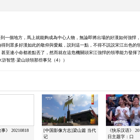
每到一個地方，馬上就能夠成為中心人物，無論即將出場的好漢如何強悍
夠得到眾多好漢如此的敬仰與愛戴，説到這一點，不得不説説宋江出色的
，甚至連小命都差點丟了，然而就在這危機關頭宋江強悍的領導能力發揮
 水滸智慧·梁山頭領那些事兒（4））
》 20210818
[中国影像方志]梁山篇 当代
《快乐汉语》 201
记
日主题字：口