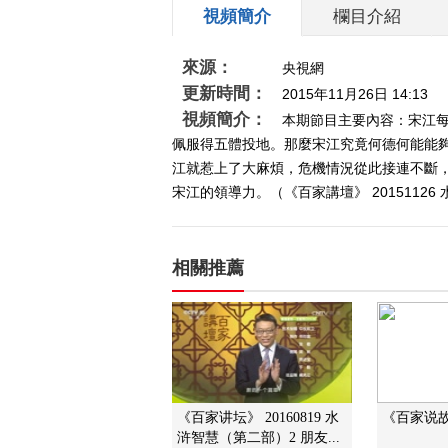
視頻簡介
欄目介紹
來源：
央視網
更新時間：
2015年11月26日 14:13
視頻簡介：
本期節目主要內容：宋江
佩服得五體投地。那麼宋江究竟何德何能能
江就惹上了大麻煩，危機情況從此接連不斷
宋江的領導力。（《百家講壇》 20151126
相關推薦
《百家讲坛》 20160819 水
《百家说故事
浒智慧（第二部）2 朋友...