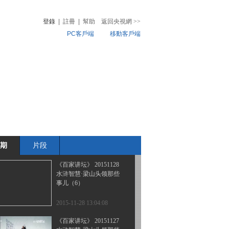
水浒智慧·梁山头领那些
事儿（8）
登錄
|
註冊
|
幫助
返回央視網
>>
PC客戶端
移動客戶端
2015-12-01 13:26:01
《百家讲坛》 20151130
音
熱榜
水浒智慧·梁山头领那些
微視頻
事儿（7）
兒
音樂
體育賽事
農業農村
2015-11-30 13:23:08
《百家讲坛》 20151129
社会主义核心价值观·富
强
期
片段
2015-11-29 14:24:09
《百家讲坛》 20151128
水浒智慧·梁山头领那些
事儿（6）
2015-11-28 13:04:08
《百家讲坛》 20151127