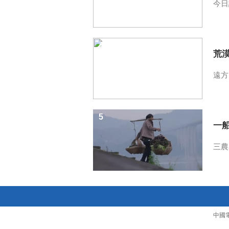
今日
4
荒
遠方
5
一
三農
中國