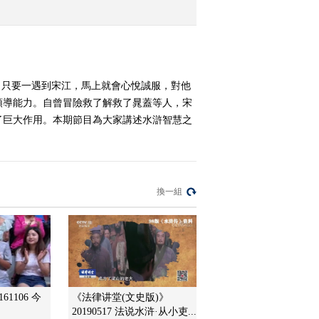
事儿（1）
2015-11-23 12:59:08
《百家讲坛》 20151122
戏里戏外说历史·赵氏孤
，只要一遇到宋江，馬上就會心悅誠服，對他
儿（6）
領導能力。自曾冒險救了解救了晁蓋等人，宋
2015-11-22 13:27:01
了巨大作用。本期節目為大家講述水滸智慧之
《百家讲坛》 20151121
戏里戏外说历史·赵氏孤
儿（5）
換一組
2015-11-21 13:33:00
《百家讲坛》 20151120
戏里戏外说历史·赵氏孤
儿（4）
2015-11-20 16:07:03
《百家讲坛》 20151119
61106 今
《法律讲堂(文史版)》
戏里戏外说历史·赵氏孤
20190517 法说水浒·从小吏...