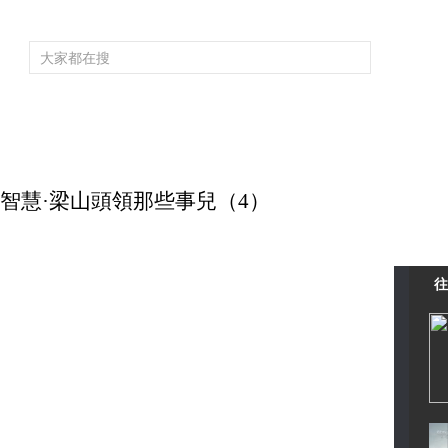
頻道大全
欄目大全
片庫
4K專區
聽
育
電影
國防軍事
電視劇
紀錄
科教
戲曲
社會與法
少
 水滸智慧·梁山頭領那些事兒（4）
往