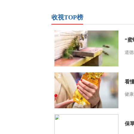
收視TOP榜
1
“
道德
2
看
健康
3
保