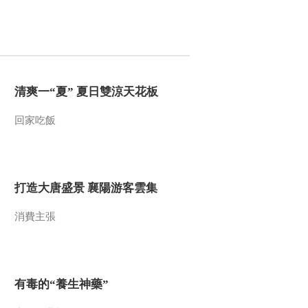
2015-11-15 13:35:09
《百家讲坛》 20151114
向古人学家教 6 诸葛亮的
教子智慧
清爽一“夏” 夏日雙涼天花板
2015-11-14 13:33:08
回家吃飯
《百家讲坛》 20151113
向古人学家教5 家庭教育
并非“百无禁忌”
2015-11-13 13:21:01
打造大唐盛景 襄陽游客雲集
《百家讲坛》 20151112
向古人学家教4 神童父亲
消費主張
的烦恼
2015-11-12 13:39:02
《百家讲坛》 20151111
有毒的“養生神藥”
向古人学家教3 刘邦的家
书