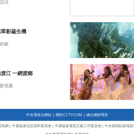
説法
9
漠翠影蘊生機
的家
10
船渡江 一網渡鄉
群英匯
中央電視台網站
|
關於CCTV.COM
|
總台總經理室
電視網
|
中廣協會信息資料委員會
|
中廣協會電視文藝工作委員會
|
中央新聞紀錄電影