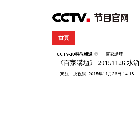
首頁
直播
節目單
綜合
新聞
財經
綜藝
中文國際
體
CCTV-10科教頻道
百家講壇
《百家講壇》 20151126
來源：
央視網
2015年11月26日 14:13