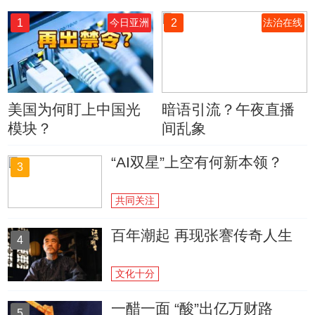
1
2
今日亚洲
法治在线
美国为何盯上中国光
暗语引流？午夜直播
模块？
间乱象
“AI双星”上空有何新本领？
3
共同关注
百年潮起 再现张謇传奇人生
4
文化十分
一醋一面 “酸”出亿万财路
5