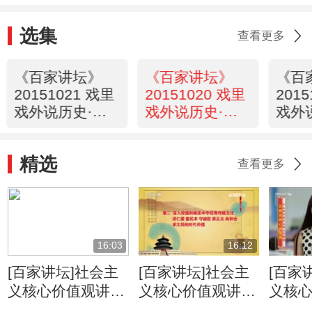
选集
查看更多
《百家讲坛》
《百家讲坛》
《百
20151021 戏里
20151020 戏里
201
戏外说历史·长
戏外说历史·长
戏外
生殿 4
生殿 3
生殿 
精选
查看更多
16:03
16:12
[百家讲坛]社会主
[百家讲坛]社会主
[百家
义核心价值观讲坛
义核心价值观讲坛
义核
•富强 解放前富强
•兴国之魂 怎样才
•兴国