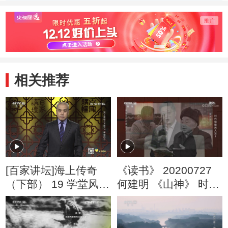
的意义
能更好地传承中华
义核
传统文化的优秀基
本内
因
相关推荐
[百家讲坛]海上传奇
《读书》 20200727
（下部） 19 学堂风云
何建明 《山神》 时代
杨用霖最后的决断
楷模黄大发1