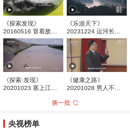
《探索发现》
《乐游天下》
20160516 冒着敌人
20231224 运河长歌·
的炮火前进（二）
扬州（2）
《探索·发现》
《健康之路》
20201023 塞上江南
20201028 男人不易
第三集 共生
（上）
换一批
央视榜单