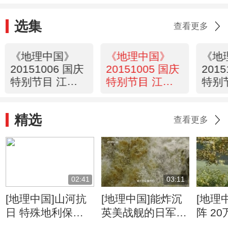
选集
查看更多
《地理中国》
《地理中国》
《地
20151006 国庆
20151005 国庆
201
特别节目 江山
特别节目 江山
特别
多娇 第6集
多娇 第5集
多娇 
精选
查看更多
02:41
03:11
[地理中国]山河抗
[地理中国]能炸沉
[地理
日 特殊地利保护
英美战舰的日军为
阵 2
抗日生命线
何炸不断惠通桥
日战