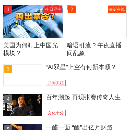
1
2
今日亚洲
法治在线
美国为何盯上中国光
暗语引流？午夜直播
模块？
间乱象
“AI双星”上空有何新本领？
3
共同关注
百年潮起 再现张謇传奇人生
4
文化十分
一醋一面 “酸”出亿万财路
5