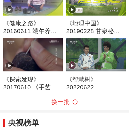
《健康之路》
《地理中国》
20160611 端午养生
20190228 甘泉秘境
（下）
（上）
《探索发现》
《智慧树》
20170610 《手艺》
20220622
第七季 椰壳新生
换一批
央视榜单