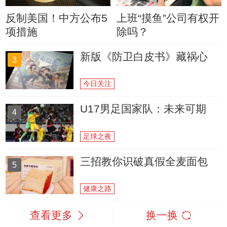
反制美国！中方公布5
上班“摸鱼”公司有权开
项措施
除吗？
新版《防卫白皮书》藏祸心
3
今日关注
U17男足国家队：未来可期
4
足球之夜
三招教你识破真假全麦面包
5
健康之路
查看更多
换一换