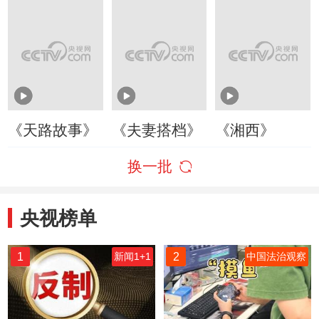
《天路故事》
《夫妻搭档》
《湘西》
换一批
央视榜单
1
2
新闻1+1
中国法治观察