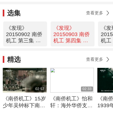
选集
查看更多
《发现》
《发现》
《发
20150902 南侨
20150903 南侨
201
机工 第三集 浴
机工 第四集 求
机工
血
生
合
精选
查看更多
02:57
02:33
《南侨机工》15岁
《南侨机工》怡和
《南
少年吴钟标下南洋
轩：海外华侨支援
193
追求淘金梦
祖国的中枢
华侨