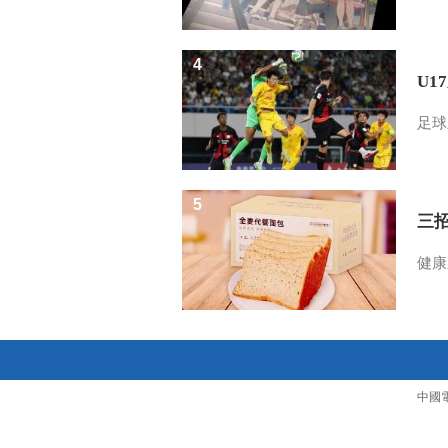
4
U1
足球
5
三
健康
中國