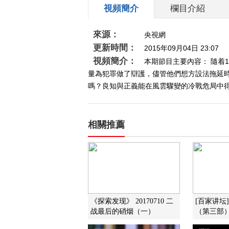
視頻簡介
欄目介紹
來源：
央視網
更新時間：
2015年09月04日 23:07
視頻簡介：
本期節目主要內容： 隨着
量為犯罪做了辯護，儘管他們想方設法拖延
嗎？良知與正義能在風雲驟變的冷戰危局中得到
相關推薦
《探索发现》 20170710 二
[百家讲坛
战最后的硝烟（一）
（第三部）5