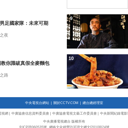
9
7男足國家隊：未來可期
之夜
10
招教你識破真假全麥麵包
之路
中央電視台網站
|
關於CCTV.COM
|
總台總經理室
電視網
|
中廣協會信息資料委員會
|
中廣協會電視文藝工作委員會
|
中央新聞紀錄電影
中央廣播電視總台 版權所有
京ICP證060535號
網絡文化經營許可證文網文[2010]024號