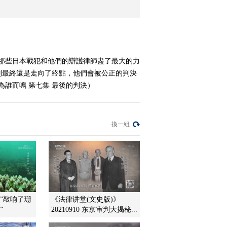
战侵华元凶
2015-09-03 23:15:16
《探索发现》 20150902
丧钟为谁而鸣 第三集 检
管那些日本戰犯和他們的辯護律師盡了最大的力
察官手中的王牌
判最終還是走向了終點，他們會被公正的判決
2015-09-02 23:13:15
為誰而鳴 第七集 最後的判決）
《探索发现》 20150902
丧钟为谁而鸣 第二集 法
庭风云
換一組
2015-09-02 22:07:16
《探索发现》 20150902
山洞里的宫殿
2015-09-02 13:13:03
”敲响了珊
《法律讲堂(文史版)》
”
20210910 东京审判大揭秘...
《探索发现》 20150901
丧钟为谁而鸣 第一集 同