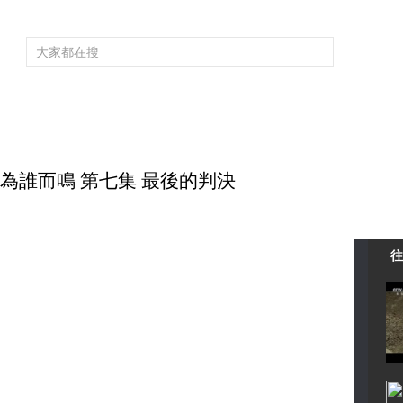
頻道大全
欄目大全
片庫
4K專區
聽
育
電影
國防軍事
電視劇
紀錄
科教
戲曲
社會與法
少
喪鐘為誰而鳴 第七集 最後的判決
往