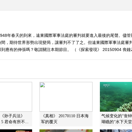
1948年春天的到來，遠東國際軍事法庭的審判就要進入最後的尾聲。儘
時間，期待世界形勢出現變局，讓審判不了了之。但遠東國際軍事法庭審
應有的伸張嗎？敬請關注本期節目。 （《探索發現》 20150904 喪鐘
]《孙子兵法》
《真相》 20170110 日本海
气候变化的“丧钟
 君命有所不...
军的覆灭
瑚礁的“水下天堂