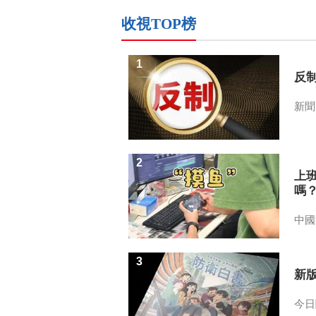
收視TOP榜
1
反
新聞
2
上
嗎
中國
3
新
今日