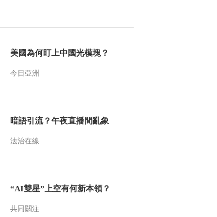
2015-08-29 00:06:10
《探索发现》 20150827
军工记忆之抗战硝烟
（五）
美國為何盯上中國光模塊？
2015-08-27 23:09:09
今日亞洲
《探索发现》 20150826
军工记忆之抗战硝烟
（四）
暗語引流？午夜直播間亂象
2015-08-27 00:23:17
法治在線
《探索发现》 20150821
考古探奇之三探跨湖桥
2015-08-21 23:43:09
“AI雙星”上空有何新本領？
《探索发现》 20150820
考古探奇之金陵迷雾
共同關注
（三）