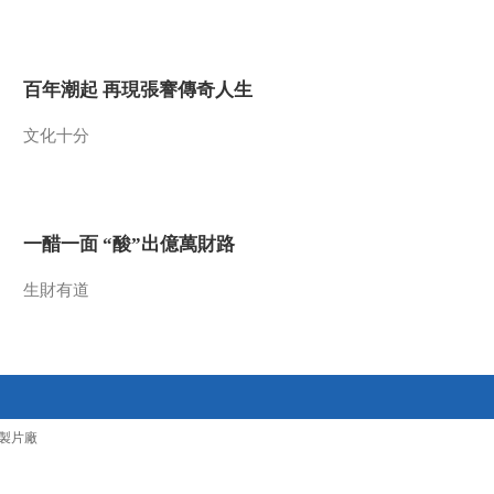
2015-08-21 00:15:17
《探索发现》 20150819
百年潮起 再現張謇傳奇人生
考古探奇之金陵迷雾
（二）
文化十分
2015-08-19 23:15:16
《探索发现》 20150818
考古探奇之金陵迷雾 第
一集 龙椁凤椁
一醋一面 “酸”出億萬財路
2015-08-19 00:17:16
生財有道
《探索发现》 20150818
《手艺》第五季之《犀皮
漆器》
2015-08-18 16:08:12
《探索发现》 20150817
製片廠
《手艺》第五季之《小郁
竹艺》