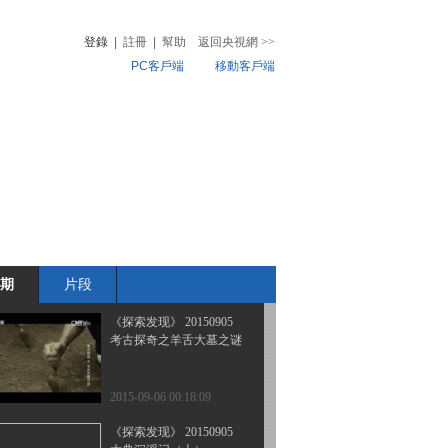
揭秘土司王城（上）
登錄
|
註冊
|
幫助
返回央視網
>>
PC客戶端
移動客戶端
2015-09-08 23:07:16
《探索发现》 20150906
音
熱榜
考古探奇之隋炀帝墓
微視頻
兒
音樂
體育賽事
農業農村
2015-09-07 00:46:17
《探索发现》 20150906
大典沉浮记（下）
期
片段
2015-09-06 11:17:02
《探索发现》 20150905
考古探奇之羊舌大墓之谜
2015-09-06 00:18:09
《探索发现》 20150905