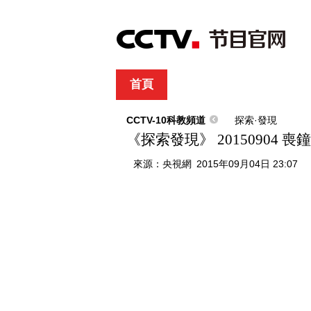
首頁
直播
節目單
綜合
新聞
財經
綜藝
中文國際
體
CCTV-10科教頻道
探索·發現
《探索發現》 20150904 
來源：
央視網
2015年09月04日 23:07