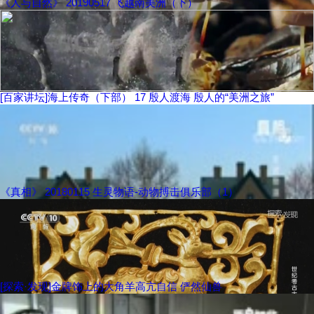
《人与自然》 20190517 飞越南美洲（下）
[百家讲坛]海上传奇（下部） 17 殷人渡海 殷人的“美洲之旅”
《真相》 20180115 生灵物语-动物搏击俱乐部（1）
[探索·发现]金牌饰上的大角羊高亢自信 俨然仙兽