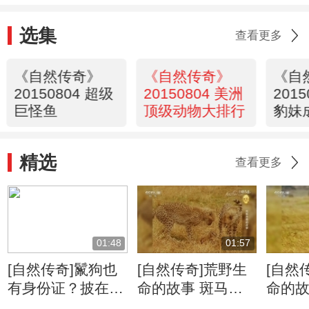
选集
查看更多
《自然传奇》
《自然传奇》
《自
20150804 超级
20150804 美洲
201
巨怪鱼
顶级动物大排行
豹妹
精选
查看更多
01:48
01:57
[自然传奇]鬣狗也
[自然传奇]荒野生
[自然
有身份证？披在身
命的故事 斑马牛
命的故
上绝无重复
羚的迁徙将给食肉
侵占