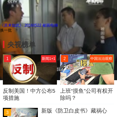
《原来如此》 20160522 被困电梯
换一批
央视榜单
1
2
新闻1+1
中国法治观察
反制美国！中方公布5
上班“摸鱼”公司有权开
项措施
除吗？
新版《防卫白皮书》藏祸心
3