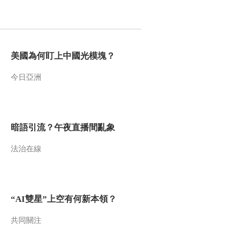
2015-07-14 18:46:15
《地理中国》新疆好地方
金山神水（上）20150713
美國為何盯上中國光模塊？
2015-07-13 19:21:09
今日亞洲
《地理中国》 20150712
天井追踪（下）
暗語引流？午夜直播間亂象
2015-07-12 18:26:09
法治在線
《地理中国》天井追踪
（上）20150711
2015-07-11 19:57:10
“AI雙星”上空有何新本領？
《地理中国》水下谜团
隐身奇牛 20150710
共同關注