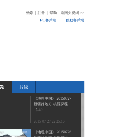
新疆好地方·探秘淖毛湖
登錄
|
註冊
|
幫助
返回央視網
>>
PC客戶端
移動客戶端
2015-07-30 23:38:17
《地理中国》 20150729
音
熱榜
新疆好地方·奇窟迷踪
微視頻
兒
音樂
體育賽事
農業農村
2015-07-29 18:53:08
《地理中国》 20150728
新疆好地方·桃源探秘
（下）
期
片段
2015-07-28 19:57:15
《地理中国》 20150727
新疆好地方·桃源探秘
（上）
2015-07-27 22:25:16
《地理中国》 20150726