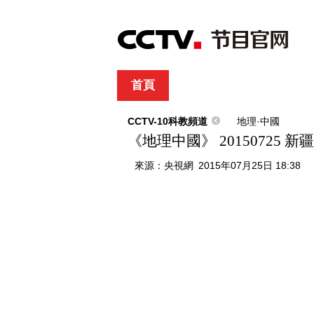
首頁
直播
節目單
綜合
新聞
財經
綜藝
中文國際
體
CCTV-10科教頻道
地理·中國
《地理中國》 20150725 
來源：
央視網
2015年07月25日 18:38