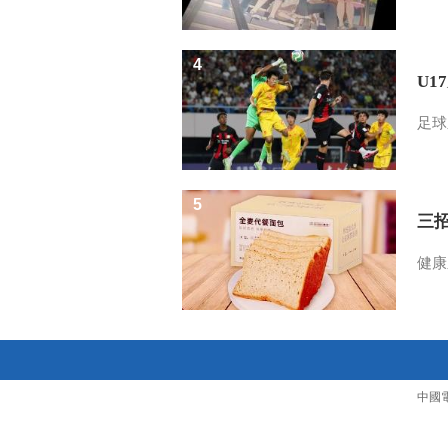
4
U1
足球
5
三
健康
中國