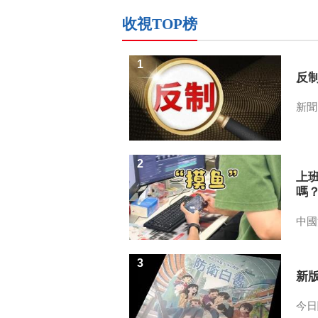
收視TOP榜
1
反
新聞
2
上
嗎
中國
3
新
今日