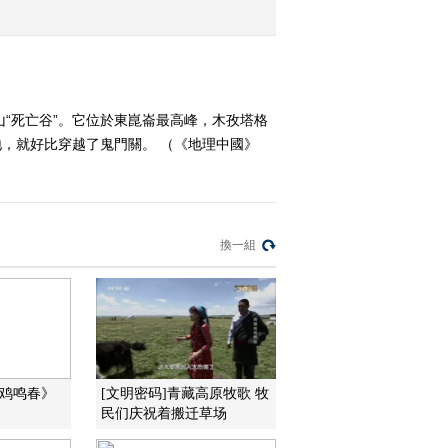
2015-07-22 21:36:10
《地理中国》 20150721
新疆好地方·怪石山
“死亡谷”。它位於東崑崙最高峰，木孜塔格
（下）
地，就好比穿越了鬼門關。 （《地理中國》
2015-07-21 18:32:14
《地理中国》新疆好地方
怪石山（上） 20150720
換一組
2015-07-20 19:11:15
《地理中国》新疆好地方
冰山上的“来客”20150719
2015-07-19 18:39:14
金鸡鸣春》
[文明密码]青藏高原牧歌 牧
民们庆祝着搬迁草场
《地理中国》新疆好地方
博湖魅影（下）