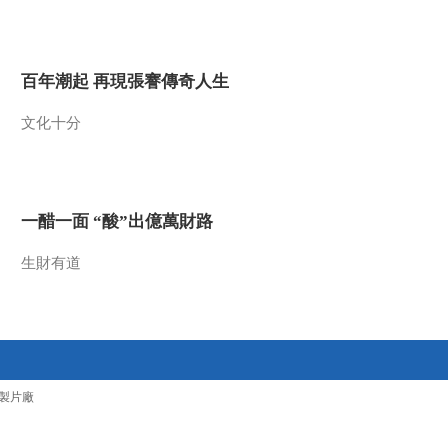
2015-07-10 18:29:09
《地理中国》 20150709
百年潮起 再現張謇傳奇人生
水下谜团·遗骨寻踪
文化十分
2015-07-09 19:06:15
《地理中国》 20150708
水下谜团·神秘“龙鱼”
一醋一面 “酸”出億萬財路
2015-07-08 18:51:09
生財有道
《地理中国》 20150707
水下谜团·幽洞奇物
2015-07-07 19:11:16
《地理中国》水下谜团
製片廠
“黑烟囱”之谜 20150706