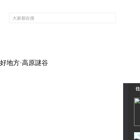
頻道大全
欄目大全
片庫
4K專區
聽
育
電影
國防軍事
電視劇
紀錄
科教
戲曲
社會與法
少
新疆好地方·高原謎谷
往