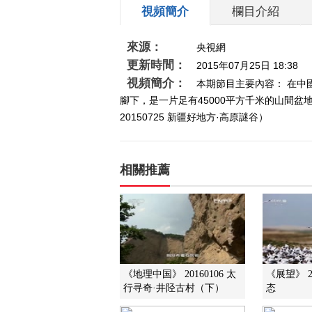
視頻簡介
欄目介紹
來源：
央視網
更新時間：
2015年07月25日 18:38
視頻簡介：
本期節目主要內容： 在中
腳下，是一片足有45000平方千米的山間
20150725 新疆好地方·高原謎谷）
相關推薦
《地理中国》 20160106 太
《展望》 2
行寻奇·井陉古村（下）
态