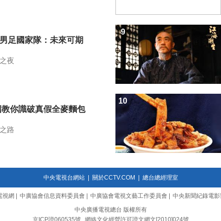
9
7男足國家隊：未來可期
之夜
10
招教你識破真假全麥麵包
之路
中央電視台網站
|
關於CCTV.COM
|
總台總經理室
電視網
|
中廣協會信息資料委員會
|
中廣協會電視文藝工作委員會
|
中央新聞紀錄電影
中央廣播電視總台 版權所有
京ICP證060535號
網絡文化經營許可證文網文[2010]024號