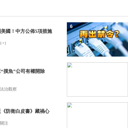
6
制美國！中方公佈5項措施
1+1
7
班“摸魚”公司有權開除
？
法治觀察
8
版《防衛白皮書》藏禍心
關注