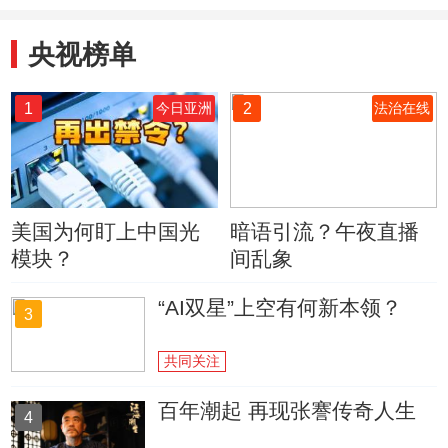
央视榜单
1
2
今日亚洲
法治在线
美国为何盯上中国光
暗语引流？午夜直播
模块？
间乱象
“AI双星”上空有何新本领？
3
共同关注
百年潮起 再现张謇传奇人生
4