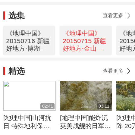
选集
查看更多
《地理中国》
《地理中国》
《地
20150716 新疆
20150715 新疆
201
好地方·博湖魅
好地方·金山神
好地
影（上）
水（下）
水（
精选
查看更多
02:41
03:11
[地理中国]山河抗
[地理中国]能炸沉
[地理
日 特殊地利保护
英美战舰的日军为
阵 2
抗日生命线
何炸不断惠通桥
日战