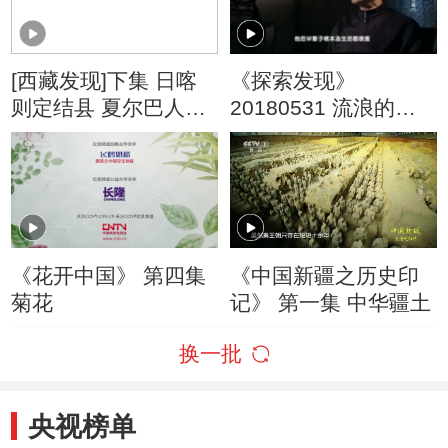
[西藏发现]下集 日喀
《探索发现》
则定结县 夏尔巴人的
20180531 流浪的大
族群生活
儒（下）
《花开中国》 第四集
《中国新疆之历史印
菊花
记》 第一集 中华疆土
换一批
央视榜单