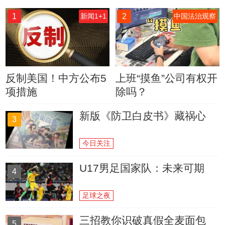
1
2
新闻1+1
中国法治观察
反制美国！中方公布5
上班“摸鱼”公司有权开
项措施
除吗？
新版《防卫白皮书》藏祸心
3
今日关注
U17男足国家队：未来可期
4
足球之夜
三招教你识破真假全麦面包
5