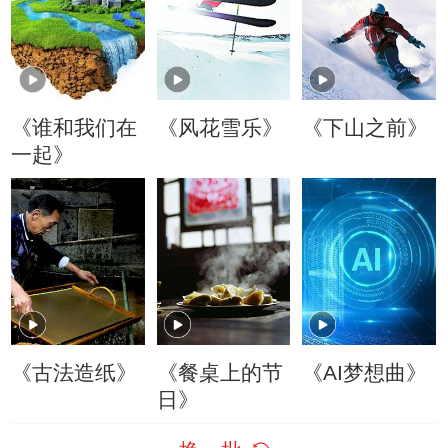
《谁和我们在
《风花雪乐》
《下山之前》
一起》
《古法造纸》
《餐桌上的节
《AI梦想曲》
日》