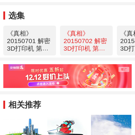
选集
《真相》
《真相》
《真
20150701 解密
20150702 解密
201
3D打印机 第一
3D打印机 第二
3D
集 万能制造机
集 魔盒的秘密
集 
相关推荐