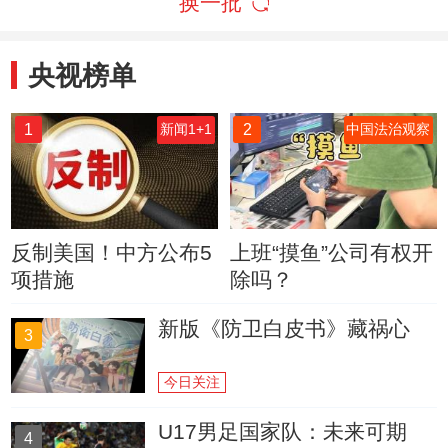
换一批
央视榜单
1
2
新闻1+1
中国法治观察
反制美国！中方公布5
上班“摸鱼”公司有权开
项措施
除吗？
新版《防卫白皮书》藏祸心
3
今日关注
U17男足国家队：未来可期
4