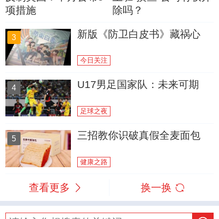
项措施
除吗？
新版《防卫白皮书》藏祸心
3
今日关注
U17男足国家队：未来可期
4
足球之夜
三招教你识破真假全麦面包
5
健康之路
查看更多
换一换