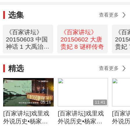
选集
查看更多
《百家讲坛》
《百家讲坛》
《百
20150603 中国
20150602 大唐
201
神话 1 大禹治水
贵妃 8 谜样传奇
贵妃 
的启示
精选
查看更多
05:16
11:41
[百家讲坛]戏里戏
[百家讲坛]戏里戏
[百家
外说历史•杨家将
外说历史•杨家将
外说历
六郎的儿子都有谁
六郎与寇准的交情
名将