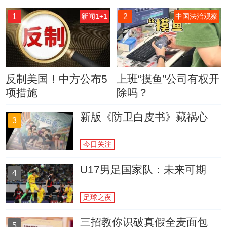
1
2
新闻1+1
中国法治观察
反制美国！中方公布5
上班“摸鱼”公司有权开
项措施
除吗？
新版《防卫白皮书》藏祸心
3
今日关注
U17男足国家队：未来可期
4
足球之夜
三招教你识破真假全麦面包
5