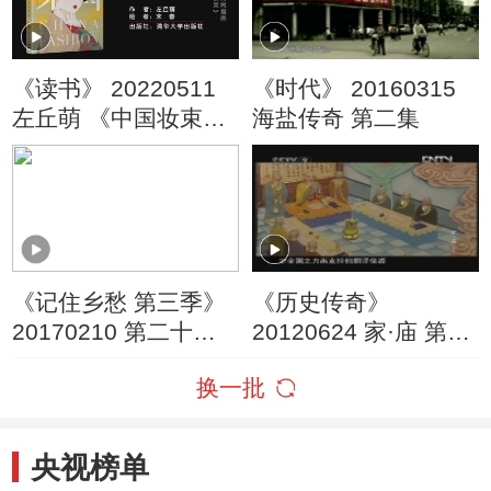
《读书》 20220511
《时代》 20160315
左丘萌 《中国妆束
海盐传奇 第二集
——大唐女儿行》 古
代女子时尚指南：
《中国妆束》
《记住乡愁 第三季》
《历史传奇》
20170210 第二十七
20120624 家·庙 第二
集 新城镇——西部重
集
换一批
镇 尽忠职守
央视榜单