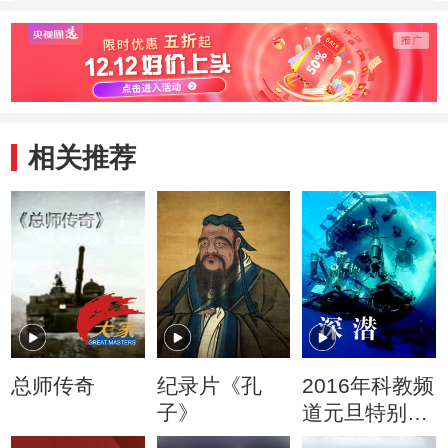
宝嵌制品
区雕刻菊花石的手
到采
艺人
石原
相关推荐
总师传奇
纪录片《孔
2016年科教频
子》
道元旦特别节
目 深潜