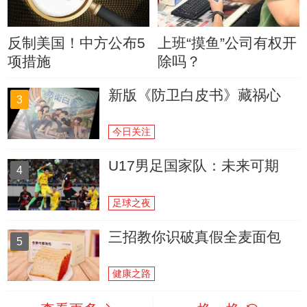
反制美国！中方公布5
上班“摸鱼”公司有权开
项措施
除吗？
新版《防卫白皮书》藏祸心
3
今日关注
U17男足国家队：未来可期
4
足球之夜
三招教你识破真假全麦面包
5
健康之路