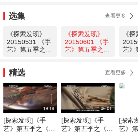
选集
查看更多
《探索发现》
《探索发现》
《探
20150531 《手
20150601 《手
201
艺》第五季之
艺》第五季之
艺》
《丝织宋锦》
《小郁竹艺》
《金
精选
查看更多
19:18
06:01
[探索发现]《手
[探索发现]《手
[探索
艺》第五季之《百
艺》第五季之《妙
艺》
宝荟萃》 修复百
石生花》 浏阳地
石生花