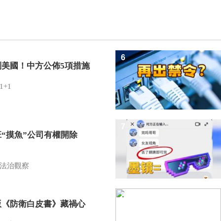
6
制美國！中方公佈5項措施
1+1
7
班“摸魚”公司有權開除
？
法治觀察
8
版《防衛白皮書》藏禍心