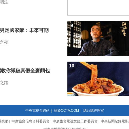
關注
9
7男足國家隊：未來可期
之夜
10
招教你識破真假全麥麵包
之路
中央電視台網站
|
關於CCTV.COM
|
總台總經理室
電視網
|
中廣協會信息資料委員會
|
中廣協會電視文藝工作委員會
|
中央新聞紀錄電影