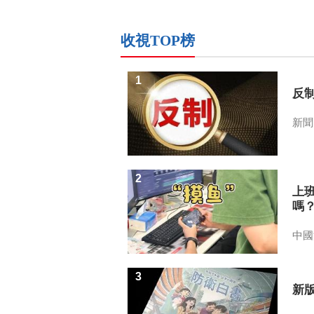
收視TOP榜
1
反
新聞
2
上
嗎
中國
3
新