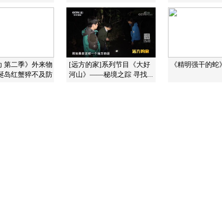
动 第二季》外来物
[远方的家]系列节目《大好
《精明强干的蛇》 2
圣诞岛红蟹猝不及防
河山》——秘境之踪 寻找...