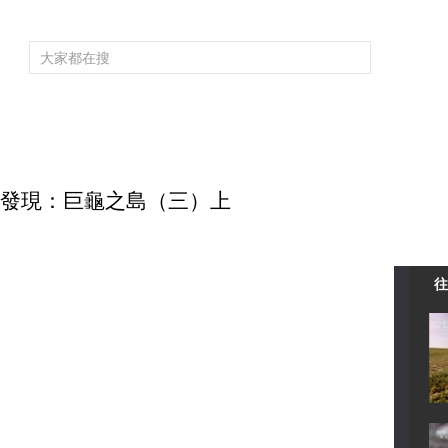
頻道大全
欄目大全
片庫
4K專區
聽
育
電影
國防軍事
電視劇
紀錄
科教
戲曲
社會與法
少
 自然發現：巨龜之島（三）上
往