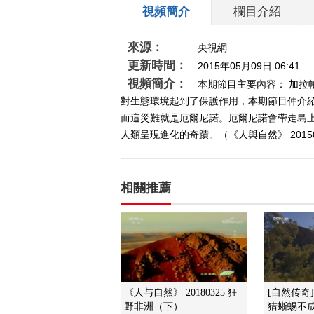
視頻簡介
欄目介紹
來源：
央視網
更新時間：
2015年05月09日 06:41
視頻簡介：
本期節目主要內容： 加拉
對生態環境起到了保護作用，本期節目仲介
而這災難就是厄爾尼諾。厄爾尼諾會帶走島
人類呈現進化的奇蹟。（《人與自然》 2015
相關推薦
《人与自然》 20180325 狂
[自然传奇
野非洲（下）
猎蜥蜴不成