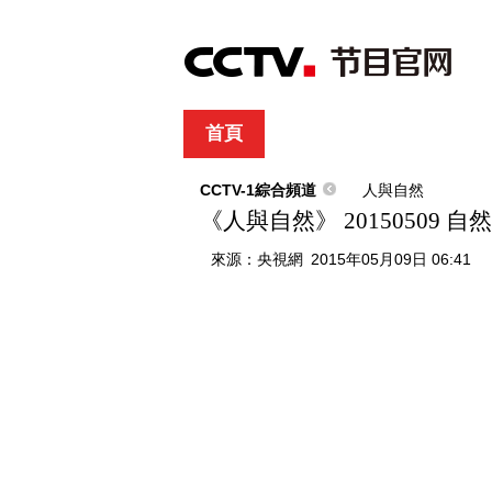
首頁
直播
節目單
綜合
新聞
財經
綜藝
中文國際
體
CCTV-1綜合頻道
人與自然
《人與自然》 20150509
來源：
央視網
2015年05月09日 06:41