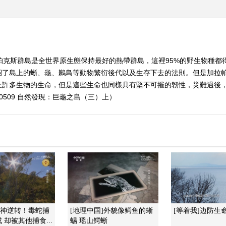
帕克斯群島是全世界原生態保持最好的熱帶群島，這裡95%的野生物種都
紹了島上的蜥、龜、鶼鳥等動物繁衍後代以及生存下去的法則。但是加拉
上許多生物的生命，但是這些生命也同樣具有堅不可摧的韌性，災難過後
0509 自然發現：巨龜之島（三）上）
]神逆转！毒蛇捕
[地理中国]外貌像鳄鱼的蜥
[等着我]边防生
 却被其他捕食...
蜴 瑶山鳄蜥