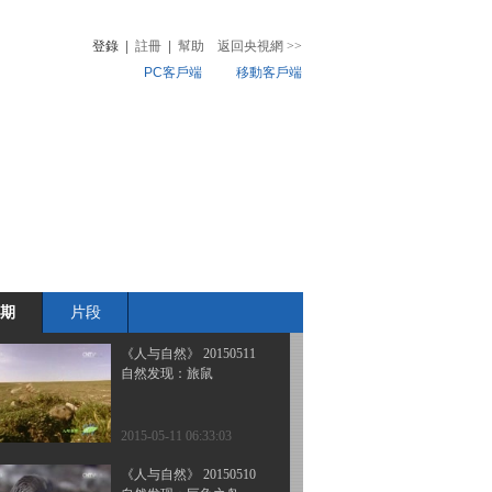
自然发现 南美野生世界
——世外桃园（上）
登錄
|
註冊
|
幫助
返回央視網
>>
PC客戶端
移動客戶端
2015-05-14 06:58:03
《人与自然》 20150513
音
熱榜
自然故事：回家之旅
微視頻
（下）
兒
音樂
體育賽事
農業農村
2015-05-13 06:56:03
《人与自然》 20150512
自然故事：回家之旅
（上）
期
片段
2015-05-12 07:09:04
《人与自然》 20150511
自然发现：旅鼠
2015-05-11 06:33:03
《人与自然》 20150510