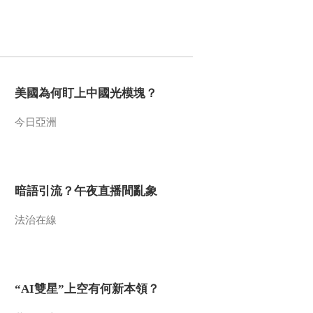
2015-04-28 07:33:04
《人与自然》 20150427
狂野非洲——山脉（上）
美國為何盯上中國光模塊？
2015-04-27 06:49:04
今日亞洲
《人与自然》 20150426
自然发现：斑马大迁徙
（下）
2015-04-26 06:36:08
暗語引流？午夜直播間亂象
《人与自然》 20150425
斑马大迁徙（上）
法治在線
2015-04-25 07:42:05
《人与自然》 20150424
“AI雙星”上空有何新本領？
自然启示：亲近自然