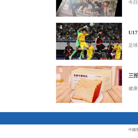
今日
4
U1
足球
5
三
健康
中國