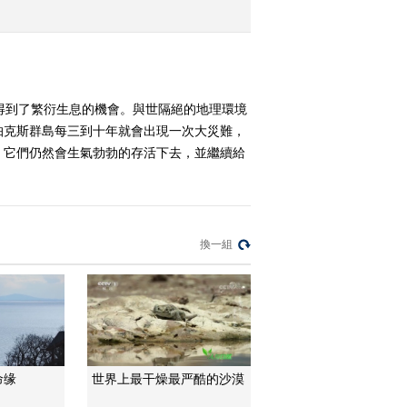
（一）上
2015-05-06 07:12:04
《人与自然》 20150506
自然发现：巨龟之岛
得到了繁衍生息的機會。與世隔絕的地理環境
（一）下
帕克斯群島每三到十年就會出現一次大災難，
2015-05-06 06:57:03
，它們仍然會生氣勃勃的存活下去，並繼續給
《人与自然》 20150504
自然发现：魅力的秘密
換一組
2015-05-04 06:39:05
《人与自然》 20150503
大奥的故事
2015-05-03 06:49:03
《人与自然》 20150502
命缘
世界上最干燥最严酷的沙漠
食肉动物——北极熊