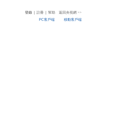
登錄
|
註冊
|
幫助
返回央視網
>>
PC客戶端
移動客戶端
音
熱榜
微視頻
兒
音樂
體育賽事
農業農村