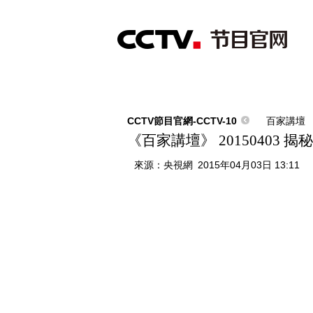
首頁
直播
節目單
綜合
新聞
財經
綜藝
中文國際
體
CCTV節目官網-CCTV-10
百家講壇
《百家講壇》 20150403 
來源：
央視網
2015年04月03日 13:11