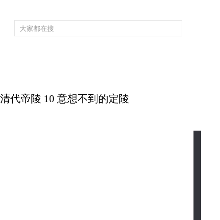
頻道大全
欄目大全
片庫
4K專區
聽
育
電影
國防軍事
電視劇
紀錄
科教
戲曲
社會與法
少
揭秘清代帝陵 10 意想不到的定陵