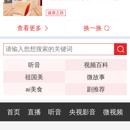
健康之路
查看更多
换一换
听音
视频百科
祖国美
微故事
ai美食
剧推荐
首页
直播
听音
央视影音
微视频