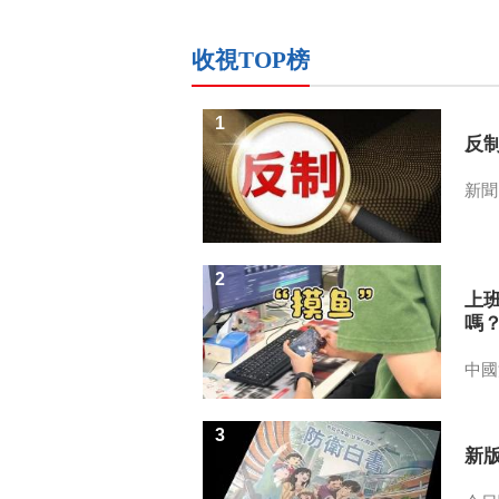
收視TOP榜
1
反
新聞
2
上
嗎
中國
3
新