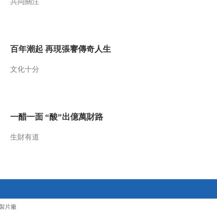
共同關注
百年潮起 再現張謇傳奇人生
文化十分
一醋一面 “酸”出億萬財路
生財有道
製片廠