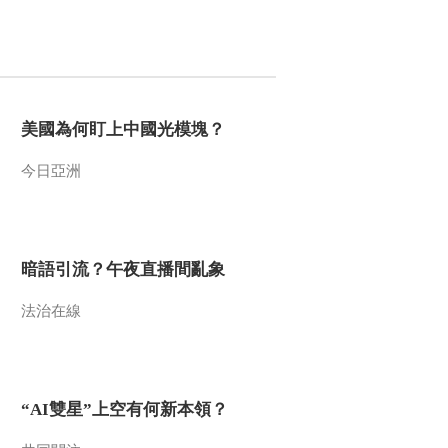
美國為何盯上中國光模塊？
今日亞洲
暗語引流？午夜直播間亂象
法治在線
“AI雙星”上空有何新本領？