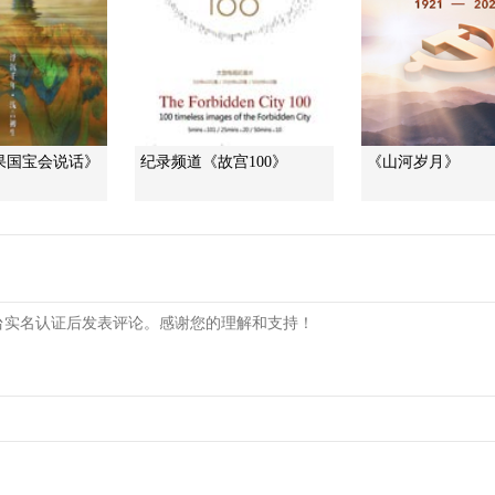
果国宝会说话》
纪录频道《故宫100》
《山河岁月》