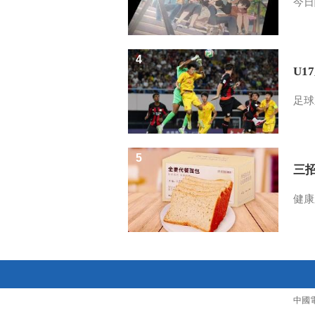
今日
4
U1
足球
5
三
健康
中國