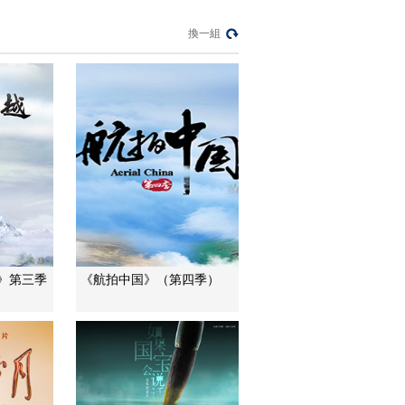
三招教你識破真假全
麥麵包
換一組
健康之路
美國為何盯上中國光
模塊？
今日亞洲
暗語引流？午夜直播
間亂象
法治在線
“AI雙星”上空有何新本
領？
共同關注
》第三季
《航拍中国》（第四季）
百年潮起 再現張謇傳
奇人生
文化十分
一醋一面 “酸”出億萬
財路
生財有道