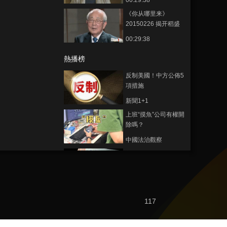
00:29:38
面”艺术人生
《你从哪里来》
20150226 揭开稻盛
和夫的“神秘预言”
00:29:38
熱播榜
反制美國！中方公佈5
項措施
新聞1+1
上班“摸魚”公司有權開
除嗎？
中國法治觀察
新版《防衛白皮書》
藏禍心
今日關注
U17男足國家隊：未
117
來可期
足球之夜