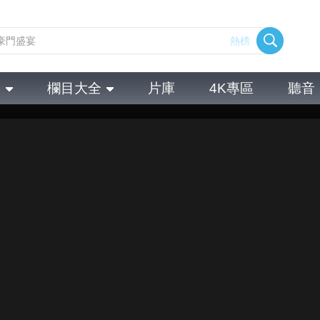
熱榜
全
欄目大全
片庫
4K專區
聽音