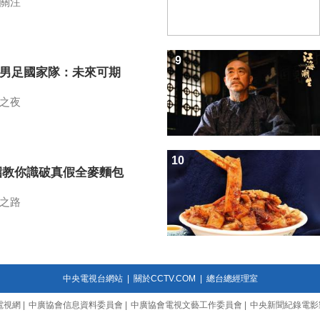
關注
9
7男足國家隊：未來可期
之夜
10
招教你識破真假全麥麵包
之路
中央電視台網站
|
關於CCTV.COM
|
總台總經理室
電視網
|
中廣協會信息資料委員會
|
中廣協會電視文藝工作委員會
|
中央新聞紀錄電影