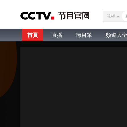
視頻
首頁
直播
節目單
頻道大