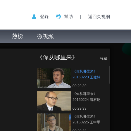
登錄
幫助
|
返回央視網
熱榜
微視頻
《你从哪里来》
正在播放
20150223 王健林——心地善良
《你从哪里来》
的四川小伙儿
收藏
《你从哪里来》
20150223 王健林
——心地善良的四川
00:29:39
小伙儿
《你从哪里来》
20150224 潘石屹
——地产界的文艺男
00:29:33
中年
《你从哪里来》
20150225 王中军
——华谊大佬的“双