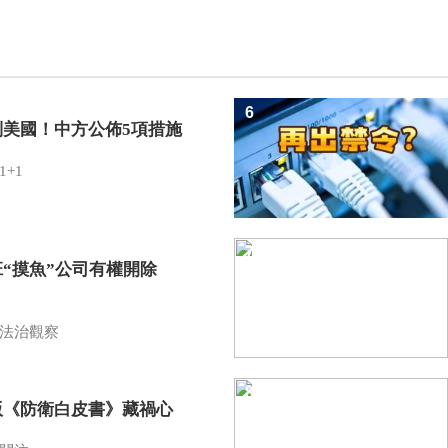
6
制美國！中方公佈5項措施
1+1
7
班“摸魚”公司有權開除
？
法治觀察
8
版《防衛白皮書》藏禍心