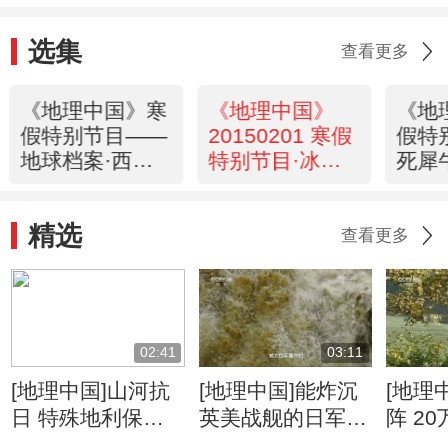
选集
查看更多
《地理中国》寒
《地理中国》
《地
假特别节目——
20150201 寒假
假特
地球档案·西游
特别节目·冰山
死犀
寻迹 20150202
上的“来客”
2015
精选
查看更多
02:41
03:11
[地理中国]山河抗
[地理中国]能炸沉
[地理
日 特殊地利保护
英美战舰的日军为
阵 2
抗日生命线
何炸不断惠通桥
日战