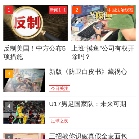
1
2
新闻1+1
中国法治观察
反制美国！中方公布5
上班“摸鱼”公司有权开
项措施
除吗？
新版《防卫白皮书》藏祸心
3
今日关注
U17男足国家队：未来可期
4
足球之夜
三招教你识破真假全麦面包
5