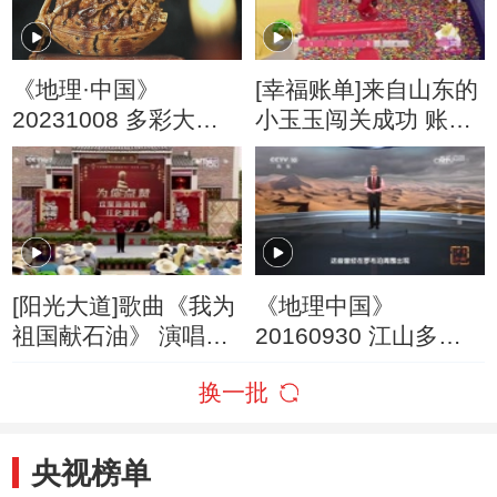
《地理·中国》
[幸福账单]来自山东的
20231008 多彩大地
小玉玉闯关成功 账单
12
确认
[阳光大道]歌曲《我为
《地理中国》
祖国献石油》 演唱：
20160930 江山多娇·
朱之文
多彩中国
换一批
央视榜单