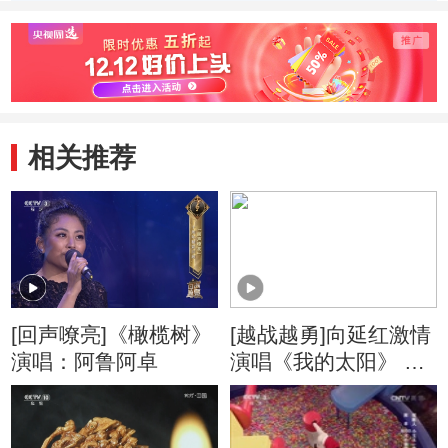
相关推荐
[回声嘹亮]《橄榄树》
[越战越勇]向延红激情
演唱：阿鲁阿卓
演唱《我的太阳》 歌
声中充满了力量