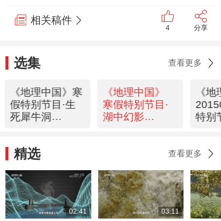
相关稿件
4
分享
选集
查看更多
《地理中国》寒
《地理中国》
《地
假特别节目·生
寒假特别节目·
201
死犀牛洞
湖中幻影
特别
20150131
20150130
谜墙
精选
查看更多
02:41
03:11