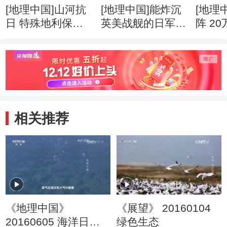
[地理中国]山河抗
[地理中国]能炸沉
[地理
日 特殊地利保护
英美战舰的日军为
阵 2
抗日生命线
何炸不断惠通桥
日战
相关推荐
《地理中国》
《展望》 20160104
20160605 海洋日特
绿色生态