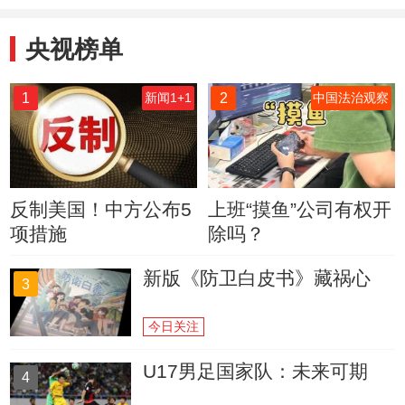
央视榜单
1
2
新闻1+1
中国法治观察
反制美国！中方公布5
上班“摸鱼”公司有权开
项措施
除吗？
新版《防卫白皮书》藏祸心
3
今日关注
U17男足国家队：未来可期
4