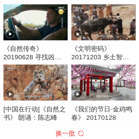
别节目·生命之源
《自然传奇》
《文明密码》
20190628 寻找凶猛
20171203 乡土智趣
动物
传奇
[中国在行动]《自然之
《我们的节日·金鸡鸣
书》 朗诵：陈志峰
春》 20170128
换一批