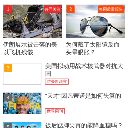
1
2
共同关注
每周质量报告
伊朗展示被击落的美
为何戴了太阳镜反而
以飞机残骸
头晕眼胀？
美国拟动用战术核武器对抗大
3
国
防务新观察
“天才”因凡蒂诺是如何失算的
4
世界周刊
饭后踮脚尖真的能降血糖吗？
5