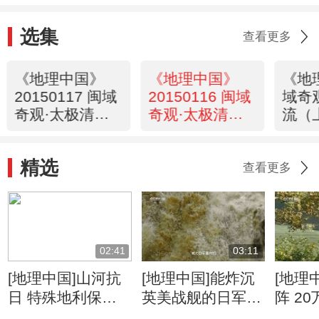
选集
查看更多
《地理中国》
《地理中国》
《地
20150117 闽域
20150116 闽域
域奇
奇观·太极清流
奇观·太极清流
流（
（下）
（中）
2015
精选
查看更多
02:41
03:11
[地理中国]山河抗
[地理中国]能炸沉
[地理
日 特殊地利保护
英美战舰的日军为
阵 2
抗日生命线
何炸不断惠通桥
日战