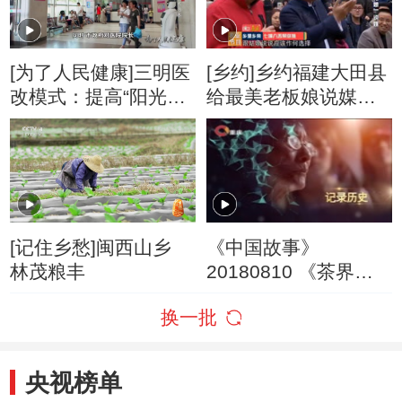
[为了人民健康]三明医
[乡约]乡约福建大田县
改模式：提高“阳光收
给最美老板娘说媒
入”杜绝“以药补医”
20160521
[记住乡愁]闽西山乡
《中国故事》
林茂粮丰
20180810 《茶界中
国》 第五集 人间生草
换一批
木
央视榜单