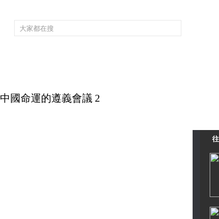
頻道大全
欄目大全
片庫
4K專區
聽
育
電影
國防軍事
電視劇
紀錄
科教
戲曲
社會與法
少
改變中國命運的遵義會議 2
往