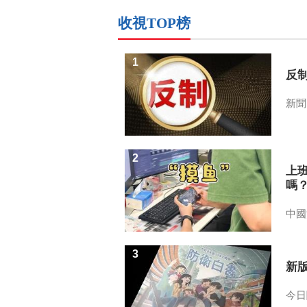
收視TOP榜
1
反
新聞
2
上
嗎
中國
3
新
今日