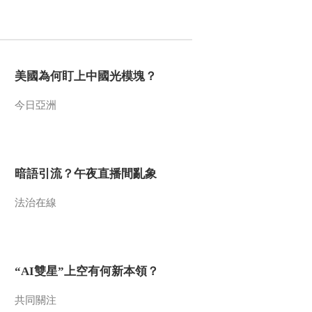
2015-01-04 13:04:10
《百家讲坛》 20150103
《孙子兵法》（第二部）
5 造势三战术
美國為何盯上中國光模塊？
2015-01-03 13:43:10
今日亞洲
《百家讲坛》 20150102
《孙子兵法》（第二部）
4 两手都要硬
暗語引流？午夜直播間亂象
2015-01-02 13:05:11
法治在線
《百家讲坛》 20150101
《孙子兵法》（第二部）
3 巧妇需要下锅的米
2015-01-01 14:28:10
“AI雙星”上空有何新本領？
《百家讲坛》 20141231
《孙子兵法》（第二部）
共同關注
2 他的漏洞就是你的先机