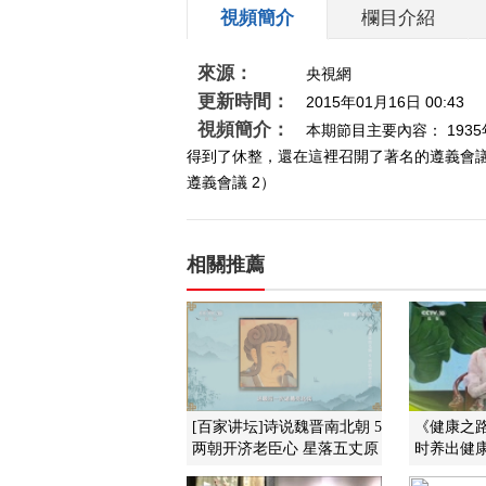
視頻簡介
欄目介紹
來源：
央視網
更新時間：
2015年01月16日 00:43
視頻簡介：
本期節目主要內容： 19
得到了休整，還在這裡召開了著名的遵義會議。
遵義會議 2）
相關推薦
[百家讲坛]诗说魏晋南北朝 5
《健康之路》
两朝开济老臣心 星落五丈原
时养出健康