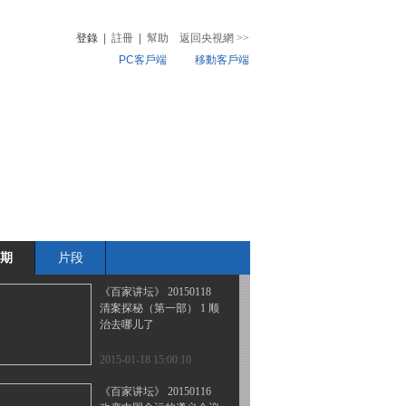
清案探秘（第一部） 4 英
使觐见之谜
登錄
|
註冊
|
幫助
返回央視網
>>
PC客戶端
移動客戶端
2015-01-21 13:33:11
《百家讲坛》 20150120
音
熱榜
清案探秘（第一部） 3 乾
微視頻
隆长寿之谜
兒
音樂
體育賽事
農業農村
2015-01-20 13:47:11
《百家讲坛》 20150119
清案探秘（第一部） 2 决
定康乾盛世的那一夜
期
片段
2015-01-19 13:36:10
《百家讲坛》 20150118
清案探秘（第一部） 1 顺
治去哪儿了
2015-01-18 15:00:10
《百家讲坛》 20150116