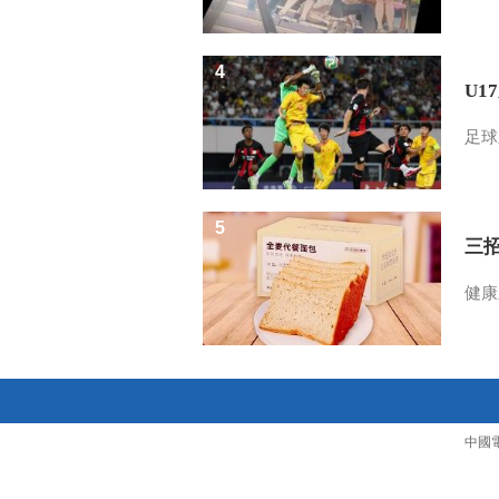
4
U1
足球
5
三
健康
中國