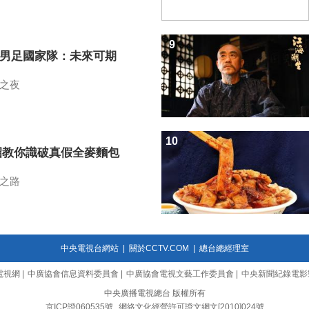
9
7男足國家隊：未來可期
之夜
10
招教你識破真假全麥麵包
之路
中央電視台網站
|
關於CCTV.COM
|
總台總經理室
電視網
|
中廣協會信息資料委員會
|
中廣協會電視文藝工作委員會
|
中央新聞紀錄電影
中央廣播電視總台 版權所有
京ICP證060535號
網絡文化經營許可證文網文[2010]024號