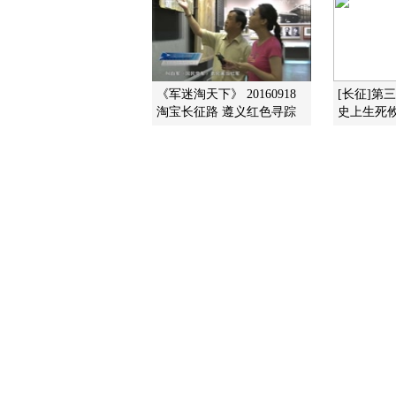
《军迷淘天下》 20160918
[长征]第
淘宝长征路 遵义红色寻踪
史上生死