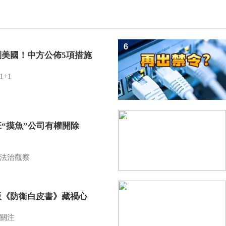
6
制美國！中方公佈5項措施
1+1
7
班“摸魚”公司有權開除
？
法治觀察
8
版《防衛白皮書》藏禍心
關注