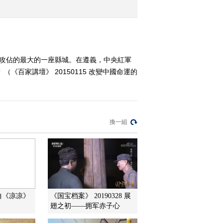
14 统揽全局的智慧
2015-01-12 14:14:11
《百家讲坛》 20150111
《孙子兵法》（第二部）
來攻佔的最大的一座縣城。在遵義，中央紅軍
13 如何选择最佳方案
百家講壇》 20150115 改變中國命運的
2015-01-11 13:13:11
《百家讲坛》 20150110
《孙子兵法》（第二部）
12 “以水为师”出妙招
換一組
2015-01-10 12:58:11
《百家讲坛》 20150109
《孙子兵法》（第二部）
11 真人不露相
2015-01-09 12:51:09
曲《凉凉》
《国宝档案》 20190328 展
翅之初——拥军赤子心
《百家讲坛》 20150108
《孙子兵法》（第二部）