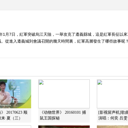
35年1月7日，紅軍突破烏江天險，一舉攻克了遵義縣城，這是紅軍長征以
從進入遵義城到會議召開的幾天時間裏，紅軍高層發生了哪些故事呢？ （《
 20170623 顺
《动物世界》 20160101 捕
[影视留声机]歌
来·夏（三）
鼠王国探秘
演唱：何奕 吕雯