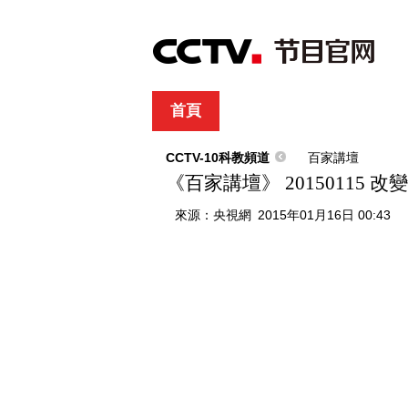
首頁
直播
節目單
綜合
新聞
財經
綜藝
中文國際
體
CCTV-10科教頻道
百家講壇
《百家講壇》 20150115 
來源：
央視網
2015年01月16日 00:43