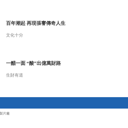
2014-12-31 14:32:12
《百家讲坛》 20141230
百年潮起 再現張謇傳奇人生
《孙子兵法》（第二部）
1 有备才能无患
文化十分
2014-12-30 15:23:13
《百家讲坛》 20141229
甲午 甲午 12 战败的结局
一醋一面 “酸”出億萬財路
2014-12-29 14:21:12
生財有道
《百家讲坛》 20141228
甲午 甲午 11 威海保卫战
2014-12-28 13:45:11
《百家讲坛》 20141227
製片廠
甲午 甲午 10 被遗弃的“孤
儿”