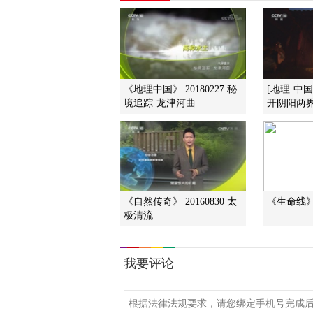
《地理中国》 20180227 秘
[地理·中
境追踪·龙津河曲
开阴阳两
《自然传奇》 20160830 太
《生命线》 2
极清流