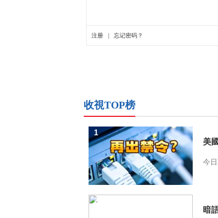
收視TOP榜
1
美
今日
2
暗