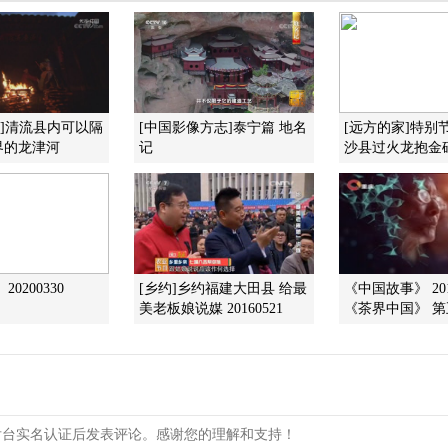
国]清流县内可以隔
[中国影像方志]泰宁篇 地名
[远方的家]特别
界的龙津河
记
沙县过火龙抱金
0200330
[乡约]乡约福建大田县 给最
《中国故事》 201
美老板娘说媒 20160521
《茶界中国》 第五