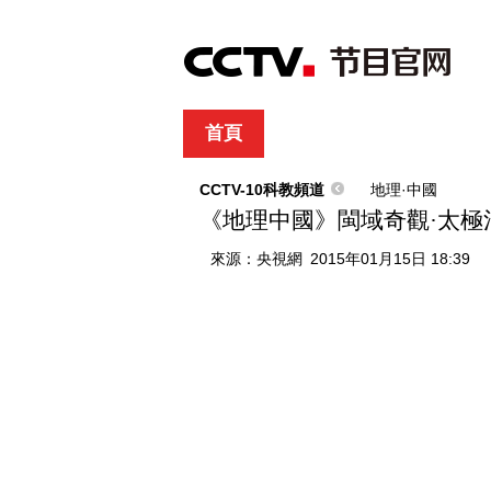
首頁
直播
節目單
綜合
新聞
財經
綜藝
中文國際
體
CCTV-10科教頻道
地理·中國
《地理中國》閩域奇觀·太極清流
來源：
央視網
2015年01月15日 18:39