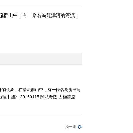
流群山中，有一條名為龍津河的河流，
2015-01-12 20:40:14
《地理中国》 20150111
闽域奇观·冠豸谜墙
（下）
2015-01-11 18:52:15
《地理中国》 20150110
闽域奇观·冠豸谜墙
（上）
2015-01-10 19:09:14
釋的現象。在清流群山中，有一條名為龍津河
《地理中国》闽域奇观·
海上秘岛 20150109
》 20150115 閩域奇觀·太極清流
2015-01-09 19:05:15
《地理中国》闽域奇观·
換一組
沼泽上的土楼 20150108