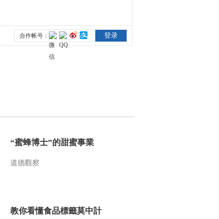
2015-01-04 19:21:13
《地理中国》巴山蜀水·
元通神草20150104
2015-01-04 17:10:12
《地理中国》瑞雪兆丰年
·西域冬捕（上）
20150103
2015-01-03 18:49:14
“蜜蜂博士”的甜蜜事業
《地理中国》暗洞幽影
20150103
道德觀察
2015-01-03 16:27:12
《地理中国》瑞雪兆丰年
·雪乡胜景（下）
教你看懂食品標籤莫中計
20150102