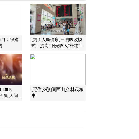
2015-01-08 18:45:14
《地理中国》闽域奇观·
燠泉的奥秘（下）
20150107
节目：福建
[为了人民健康]三明医改模
砖
式：提高“阳光收入”杜绝“...
2015-01-07 19:25:13
《地理中国》闽域奇观·
燠泉的奥秘（中）
20150106
2015-01-06 19:44:15
80810
[记住乡愁]闽西山乡 林茂粮
《地理中国》闽域奇观·
集 人间...
丰
燠泉的奥秘（上）
20150105
2015-01-05 19:30:15
《地理中国》瑞雪兆丰年
·西域冬捕（下）
20150104