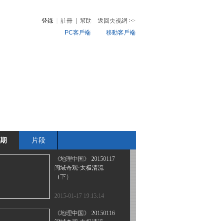
奇幻冰虫
登錄
|
註冊
|
幫助
返回央視網
>>
PC客戶端
移動客戶端
2015-01-20 18:50:13
《地理中国》水下惊魂
音
熱榜
20150119
微視頻
兒
音樂
體育賽事
農業農村
2015-01-19 19:07:13
《地理中国》 20150118
“桃”源深处
期
片段
2015-01-18 18:41:12
《地理中国》 20150117
闽域奇观·太极清流
（下）
2015-01-17 19:13:14
《地理中国》 20150116