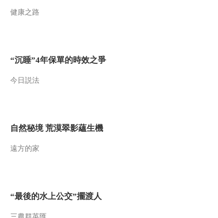
健康之路
2015-01-02 18:59:14
《地理中国》乌石村的秘
密（下）20150102
“沉睡”4年保單的時效之爭
2015-01-02 16:11:13
今日説法
《地理中国》 20150101
瑞雪兆丰年·雪乡胜景
（上）
2015-01-01 19:15:14
自然秘境 荒漠翠影蘊生機
《地理中国》 20150101
奇居之地·“绿巨人”传奇
遠方的家
2015-01-01 15:43:11
《地理中国》 20141231
“最後的水上公交”擺渡人
瑞雪兆丰年·雾凇奇观
三農群英匯