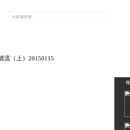
頻道大全
欄目大全
片庫
4K專區
聽
育
電影
國防軍事
電視劇
紀錄
科教
戲曲
社會與法
少
（上）20150115
往