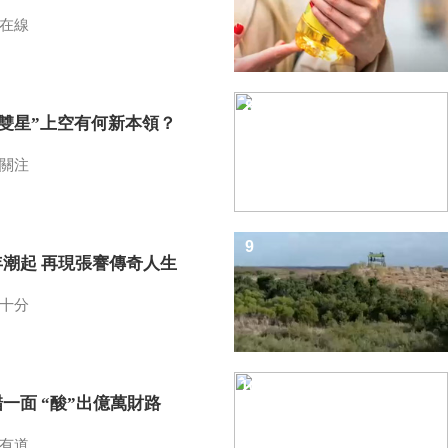
在線
8
I雙星”上空有何新本領？
關注
9
年潮起 再現張謇傳奇人生
十分
10
一面 “酸”出億萬財路
有道