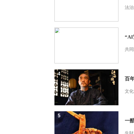
法治
3
“A
共同
4
百
文化
5
一醋
生財