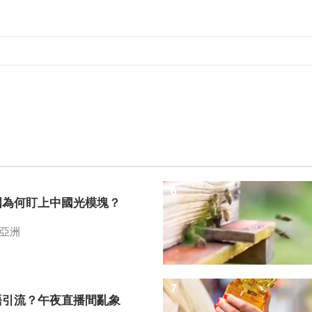
6
國為何盯上中國光模塊？
亞洲
7
語引流？午夜直播間亂象