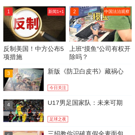
1
2
新闻1+1
中国法治观察
反制美国！中方公布5
上班“摸鱼”公司有权开
项措施
除吗？
新版《防卫白皮书》藏祸心
3
今日关注
U17男足国家队：未来可期
4
足球之夜
三招教你识破真假全麦面包