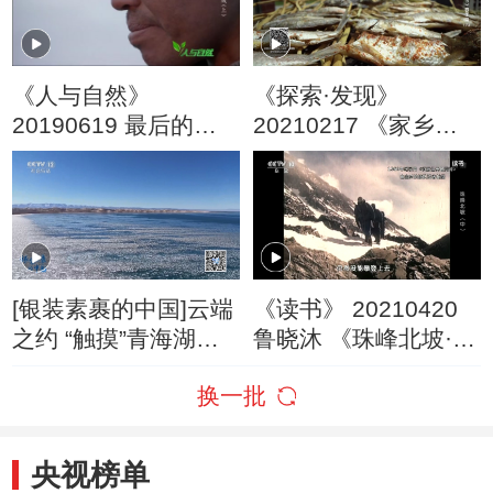
《人与自然》
《探索·发现》
20190619 最后的疆
20210217 《家乡至
域（上）
味2021》春季篇
（六）
[银装素裹的中国]云端
《读书》 20210420
之约 “触摸”青海湖的
鲁晓沐 《珠峰北坡·极
冬日温度
地使命》 珠峰北坡
换一批
（中）
央视榜单