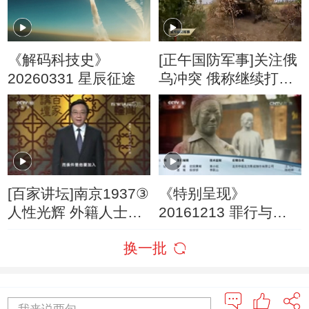
《解码科技史》
[正午国防军事]关注俄
20260331 星辰征途
乌冲突 俄称继续打击
乌港口和货船
[百家讲坛]南京1937③
《特别呈现》
人性光辉 外籍人士坚
20161213 罪行与忏
守南京
悔——日本与德国
换一批
央视榜单