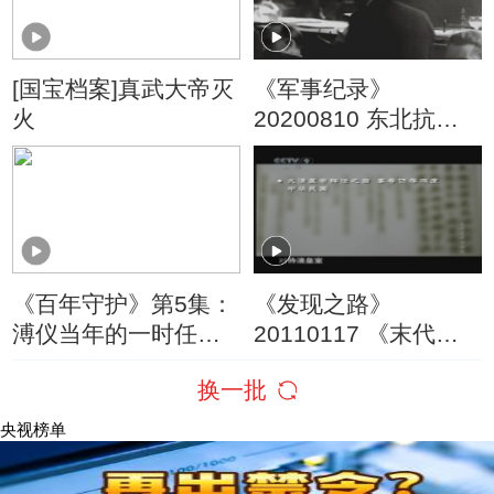
[国宝档案]真武大帝灭
《军事纪录》
火
20200810 东北抗联
奋起抵抗（下）
《百年守护》第5集：
《发现之路》
溥仪当年的一时任性
20110117 《末代皇
却意外帮了一个大忙
帝与国宝》 第一集
换一批
《最后的盗窃》
央视榜单