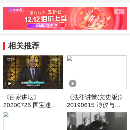
相关推荐
《百家讲坛》
《法律讲堂(文史版)》
20200725 国宝迷踪
20190615 溥仪与伪
（第三部） 3 草书
满洲国（一）被胁迫
《前后赤壁赋》之谜
的末代皇帝