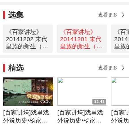
选集
查看更多
《百家讲坛》
《百家讲坛》
《百
20141202 末代
20141201 末代
201
皇族的新生（下
皇族的新生（下
皇族
部） 5 皇兄与难
部） 4 皇弟的婚
部） 
弟
姻
姓生
精选
查看更多
05:16
11:41
[百家讲坛]戏里戏
[百家讲坛]戏里戏
[百家
外说历史•杨家将
外说历史•杨家将
外说历
六郎的儿子都有谁
六郎与寇准的交情
名将