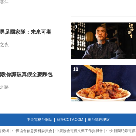
關注
9
7男足國家隊：未來可期
之夜
10
招教你識破真假全麥麵包
之路
中央電視台網站
|
關於CCTV.COM
|
總台總經理室
電視網
|
中廣協會信息資料委員會
|
中廣協會電視文藝工作委員會
|
中央新聞紀錄電影