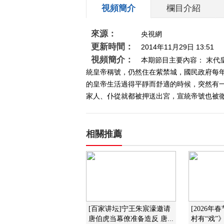
視頻簡介
欄目介紹
來源：
央視網
更新時間：
2014年11月29日 13:51
視頻簡介：
本期節目主要內容： 末代
統皇帝稱號，仍然住在紫禁城，國民政府每
的皇帝生活過得平靜而舒適的時候，突然有
家人、仆從就都被押送出宮，宣統帝號也被徹底廢
相關推薦
[百家讲坛]宁王朱宸濠邀请
[2026年
唐伯虎当幕僚准备造反 唐...
村有“戏”》