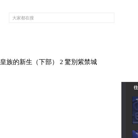
頻道大全
欄目大全
片庫
4K專區
聽
育
電影
國防軍事
電視劇
紀錄
科教
戲曲
社會與法
少
末代皇族的新生（下部） 2 驚別紫禁城
往