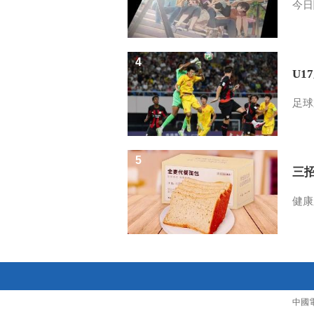
今日
4
U1
足球
5
三
健康
中國