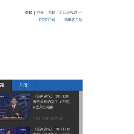
末代皇族的新生（下部）
7 溥仪的再度姻缘
登錄
|
註冊
|
幫助
返回央視網
>>
PC客戶端
移動客戶端
2014-12-04 13:25:10
《百家讲坛》 20141203
音
熱榜
末代皇族的新生（下部）
微視頻
6 冷暖两重天
兒
音樂
體育賽事
農業農村
2014-12-03 13:39:10
《百家讲坛》 20141202
末代皇族的新生（下部）
5 皇兄与难弟
期
片段
2014-12-02 13:13:10
《百家讲坛》 20141201
末代皇族的新生（下部）
4 皇弟的婚姻
2014-12-01 13:23:10
《百家讲坛》 20141130