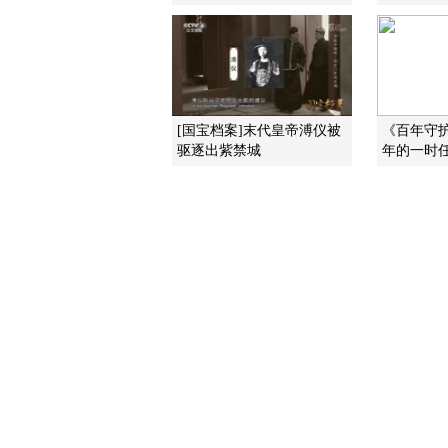
[国宝档案]末代皇帝溥仪被
《百年守
驱逐出紫禁城
年的一时任