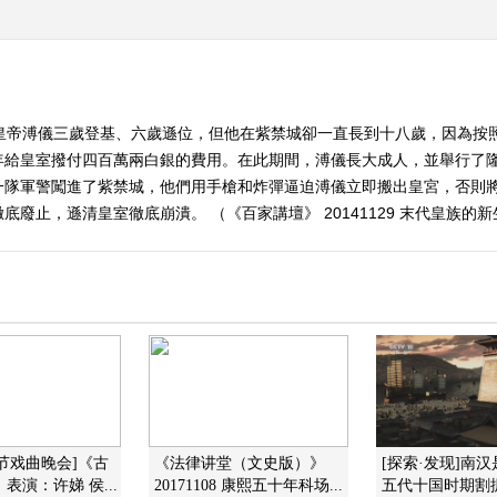
皇帝溥儀三歲登基、六歲遜位，但他在紫禁城卻一直長到十八歲，因為按照
年給皇室撥付四百萬兩白銀的費用。在此期間，溥儀長大成人，並舉行了
一隊軍警闖進了紫禁城，他們用手槍和炸彈逼迫溥儀立即搬出皇宮，否則
止，遜清皇室徹底崩潰。 （《百家講壇》 20141129 末代皇族的新
春节戏曲晚会]《古
《法律讲堂（文史版）》
[探索·发现]南
 表演：许娣 侯...
20171108 康熙五十年科场...
五代十国时期割据