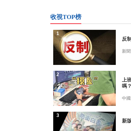
收視TOP榜
1
反
新聞
2
上
嗎
中國
3
新