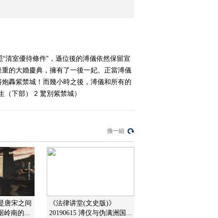
杭州织造之谜
2014-11-26 13:42:10
《百家讲坛》 20141125
《红楼梦》·丝绸密码 4
“清室優待條件”，遜位後的溥儀依然保留宣
苏州织造之谜
隆重的大婚慶典，擁有了一後一妃。正當溥儀
2014-11-25 12:48:11
將炮轟紫禁城！而幾小時之後，溥儀和所有的
生（下部） 2 驚別紫禁城）
《百家讲坛》 20141124
《红楼梦》·丝绸密码 3
皇帝的秘密任务
換一組
2014-11-24 12:51:09
《百家讲坛》 20141123
《红楼梦》·丝绸密码 2
江宁织造之谜
2014-11-23 13:12:10
《百家讲坛》 20141122
汉是唐宋之间
《法律讲堂(文史版)》
《红楼梦》·丝绸密码 1
岭南的...
20190615 溥仪与伪满洲国...