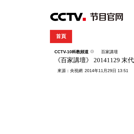
首頁
直播
節目單
綜合
新聞
財經
綜藝
中文國際
體
CCTV-10科教頻道
百家講壇
《百家講壇》 20141129 
來源：
央視網
2014年11月29日 13:51