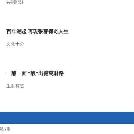
共同關注
2014-11-14 13:18:09
《百家讲坛》 20141113
朱棣身后那些事儿 11 停
下西洋
百年潮起 再現張謇傳奇人生
2014-11-13 13:05:10
文化十分
《百家讲坛》 20141112
朱棣身后那些事儿 10 朱
高炽的心思
一醋一面 “酸”出億萬財路
2014-11-12 13:49:11
《百家讲坛》 20141111
生財有道
朱棣身后那些事儿 9 遗诏
之谜
2014-11-11 13:17:10
《百家讲坛》 20141110
朱棣身后那些事儿 8 没有
结果的北征
製片廠