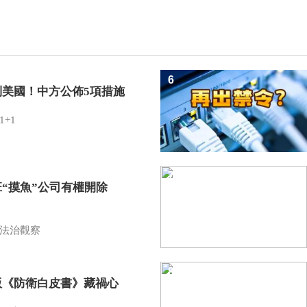
6
制美國！中方公佈5項措施
1+1
7
班“摸魚”公司有權開除
？
法治觀察
8
版《防衛白皮書》藏禍心