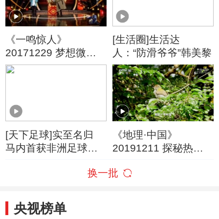
《一鸣惊人》
[生活圈]生活达
20171229 梦想微剧
人：“防滑爷爷”韩美黎
场 小品小戏专场
（3）
[天下足球]实至名归
《地理·中国》
马内首获非洲足球先
20191211 探秘热带
生
雨林3
换一批
央视榜单