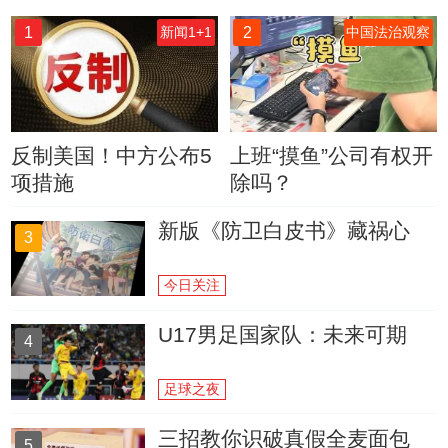
1
2
新闻1+1
中国法治观察
反制美国！中方公布5
上班“摸鱼”公司有权开
项措施
除吗？
新版《防卫白皮书》藏祸心
3
今日关注
U17男足国家队：未来可期
4
足球之夜
三招教你识破真假全麦面包
5