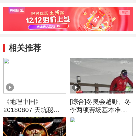
相关推荐
《地理中国》
[综合]冬奥会越野、冬
20180807 天坑秘境·
季两项赛场基本准备
天坑迷雾（上）
就绪