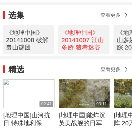
选集
查看更多
《地理中国》
《地理中国》
《地
20141008 破解
20141007 江山
山多
崀山谜团
多娇-狼巷迷谷
踪 20
精选
查看更多
02:41
03:11
[地理中国]山河抗
[地理中国]能炸沉
[地理
日 特殊地利保护
英美战舰的日军为
阵 2
抗日生命线
何炸不断惠通桥
日战