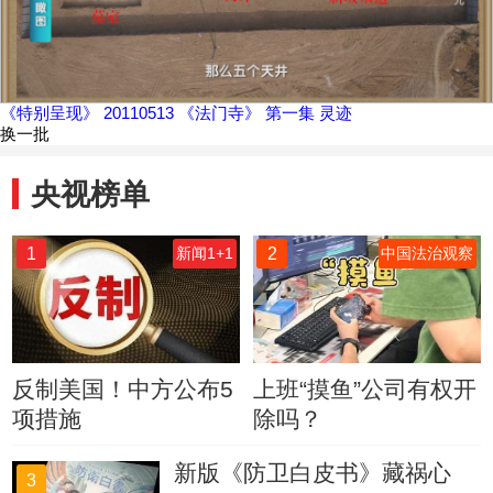
《特别呈现》 20110513 《法门寺》 第一集 灵迹
换一批
央视榜单
1
2
新闻1+1
中国法治观察
反制美国！中方公布5
上班“摸鱼”公司有权开
项措施
除吗？
新版《防卫白皮书》藏祸心
3