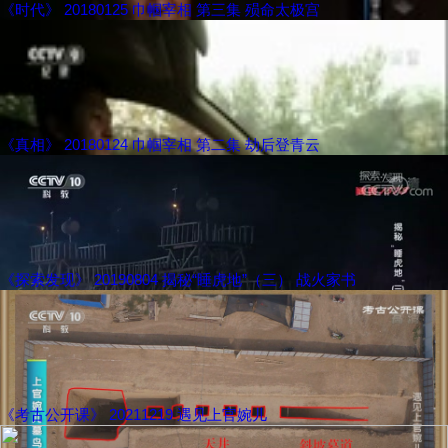
《时代》 20180125 巾帼宰相 第三集 殒命太极宫
《真相》 20180124 巾帼宰相 第二集 劫后登青云
《探索发现》 20190804 揭秘“睡虎地”（三） 战火家书
《考古公开课》 20211219 遇见上官婉儿