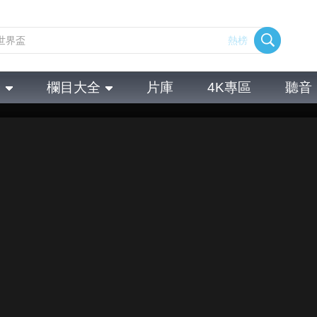
熱榜
全
欄目大全
片庫
4K專區
聽音