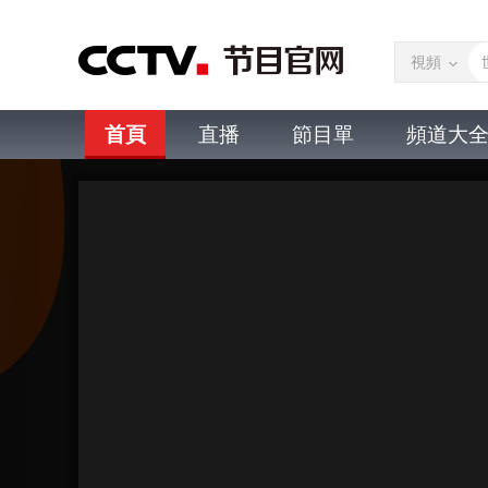
視頻
首頁
直播
節目單
頻道大