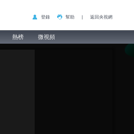
登錄
幫助
|
返回央視網
熱榜
微視頻