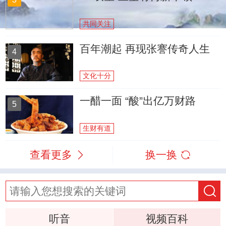
共同关注
百年潮起 再现张謇传奇人生
4
文化十分
一醋一面 “酸”出亿万财路
5
生财有道
查看更多
换一换
听音
视频百科