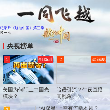
纪录片《航拍中国》第三季
换一批
央视榜单
1
2
今日亚洲
法治在线
美国为何盯上中国光
暗语引流？午夜直播
模块？
间乱象
“AI双星”上空有何新本领？
3