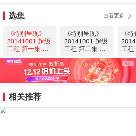
选集
查看更多
《特别呈现》
《特别呈现》
《特
20141001 超级
20141001 超级
201
工程 第一集 港
工程 第二集 上
工程
珠澳大桥
海中心大厦
京地
相关推荐