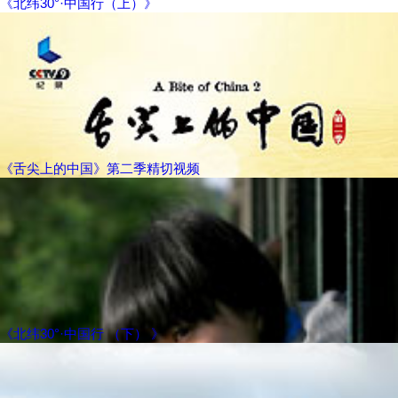
《北纬30°·中国行（上）》
《舌尖上的中国》第二季精切视频
《北纬30°·中国行 （下） 》