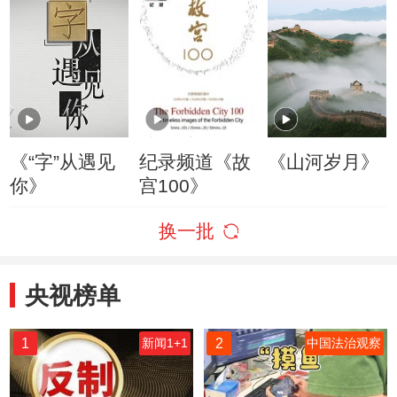
《“字”从遇见
纪录频道《故
《山河岁月》
你》
宫100》
换一批
央视榜单
1
2
新闻1+1
中国法治观察