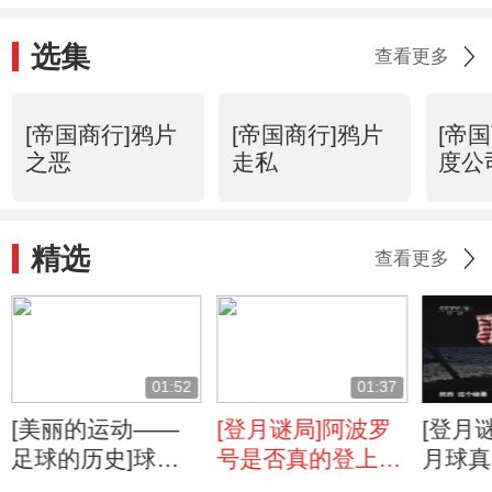
选集
查看更多
[帝国商行]鸦片
[帝国商行]鸦片
[帝
之恶
走私
度公
精选
查看更多
01:52
01:37
[美丽的运动——
[登月谜局]阿波罗
[登月
足球的历史]球王
号是否真的登上了
月球真
贝利的精彩进球瞬
月球？
国国旗