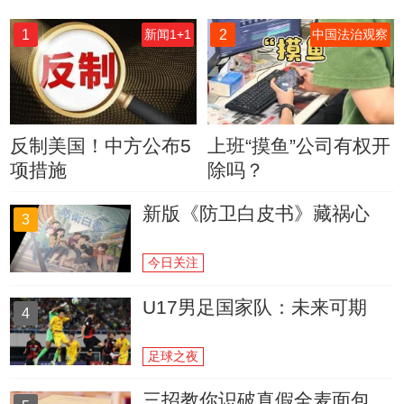
1
2
新闻1+1
中国法治观察
反制美国！中方公布5
上班“摸鱼”公司有权开
项措施
除吗？
新版《防卫白皮书》藏祸心
3
今日关注
U17男足国家队：未来可期
4
足球之夜
三招教你识破真假全麦面包