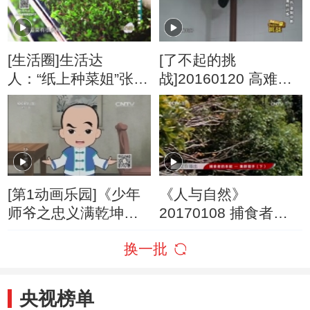
[生活圈]生活达
[了不起的挑
人：“纸上种菜姐”张桂
战]20160120 高难度
琴
滑杆训练 乐嘉意外受
伤 录制中断
[第1动画乐园]《少年
《人与自然》
师爷之忠义满乾坤》
20170108 捕食者的
第11集 魔术揭秘达人
本能—集群猎手
换一批
（下）
央视榜单