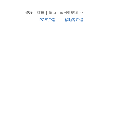
登錄
|
註冊
|
幫助
返回央視網
>>
PC客戶端
移動客戶端
音
熱榜
微視頻
兒
音樂
體育賽事
農業農村