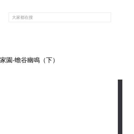
頻道大全
欄目大全
片庫
4K專區
聽
育
電影
國防軍事
電視劇
紀錄
科教
戲曲
社會與法
少
地球家園-蟾谷幽鳴（下）