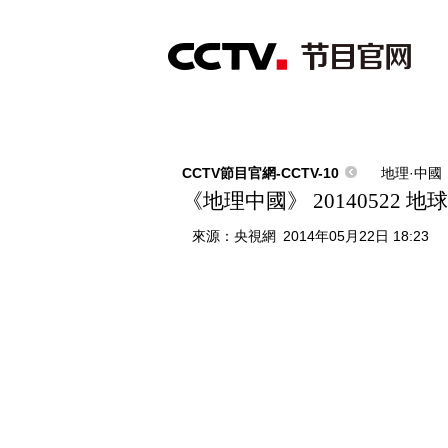
首頁
直播
節目單
綜合
新聞
財經
綜藝
中文國際
體
CCTV節目官網-CCTV-10
地理·中國
《地理中國》 20140522 
來源：
央視網
2014年05月22日 18:23