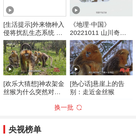
[生活提示]外来物种入
《地理·中国》
侵将扰乱生态系统 危
20221011 山川奇景·
害农业
长白山3
[欢乐大猜想]神农架金
[热心话]悬崖上的告
丝猴为什么突然对人
别：走近金丝猴
张大嘴巴？
换一批
央视榜单