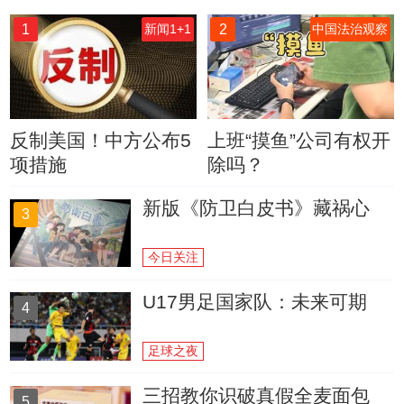
1
2
新闻1+1
中国法治观察
反制美国！中方公布5
上班“摸鱼”公司有权开
项措施
除吗？
新版《防卫白皮书》藏祸心
3
今日关注
U17男足国家队：未来可期
4
足球之夜
三招教你识破真假全麦面包
5