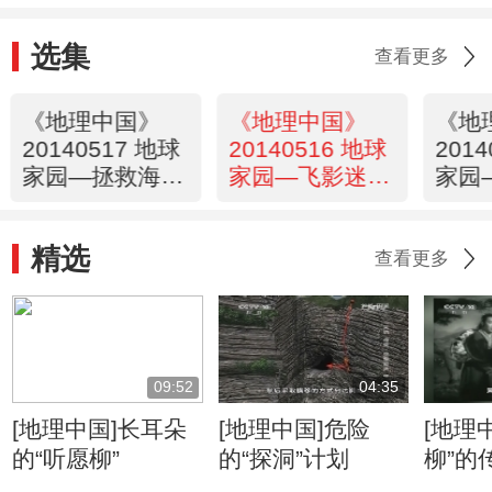
选集
查看更多
《地理中国》
《地理中国》
《地
20140517 地球
20140516 地球
201
家园—拯救海底
家园—飞影迷踪
家园
精灵
（下）
（上
精选
查看更多
09:52
04:35
[地理中国]长耳朵
[地理中国]危险
[地理
的“听愿柳”
的“探洞”计划
柳”的
家的