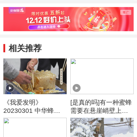
相关推荐
《我爱发明》
[是真的吗]有一种蜜蜂
20230301 中华蜂有
需要在悬崖峭壁上饲
新居
养？