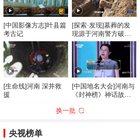
[中国影像方志]叶县篇
[探索·发现]墓葬的发
考古记
现源于河南警方破获
的一起案件
[生命线]河南 深井救
[中国地名大会]河南与
援
《封神榜》神话故事
有何渊源？
换一批
央视榜单