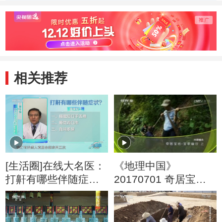
现
相关推荐
[生活圈]在线大名医：
《地理中国》
打鼾有哪些伴随症
20170701 奇居宝地·
状？
宝泉幽谷（上）