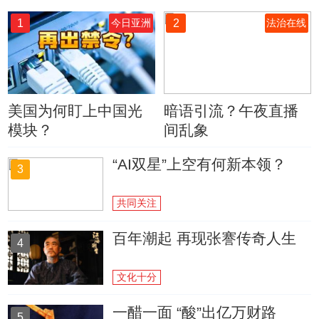
1
2
今日亚洲
法治在线
美国为何盯上中国光
暗语引流？午夜直播
模块？
间乱象
“AI双星”上空有何新本领？
3
共同关注
百年潮起 再现张謇传奇人生
4
文化十分
一醋一面 “酸”出亿万财路
5