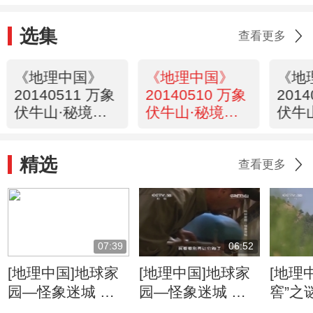
选集
查看更多
《地理中国》
《地理中国》
《地
20140511 万象
20140510 万象
201
伏牛山·秘境寻
伏牛山·秘境寻
伏牛
金（下）
金（中）
金（
精选
查看更多
07:39
06:52
[地理中国]地球家
[地理中国]地球家
[地理
园—怪象迷城 河
园—怪象迷城 在
窖”之
口调查将有哪些发
居民宅中惊现蟒蛇
跟金