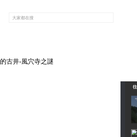
頻道大全
欄目大全
片庫
4K專區
聽
育
電影
國防軍事
電視劇
紀錄
科教
戲曲
社會與法
少
神奇的古井-風穴寺之謎
往