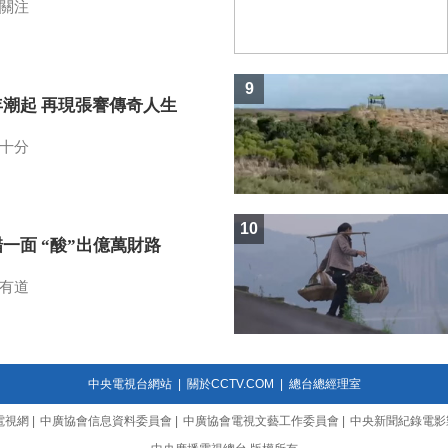
關注
9
年潮起 再現張謇傳奇人生
十分
10
一面 “酸”出億萬財路
有道
中央電視台網站
|
關於CCTV.COM
|
總台總經理室
電視網
|
中廣協會信息資料委員會
|
中廣協會電視文藝工作委員會
|
中央新聞紀錄電影