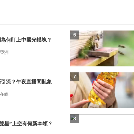
6
國為何盯上中國光模塊？
亞洲
7
語引流？午夜直播間亂象
在線
8
I雙星”上空有何新本領？