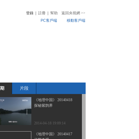
“世界地球日”特别节目-探
秘双子村
登錄
|
註冊
|
幫助
返回央視網
>>
PC客戶端
移動客戶端
2014-04-21 18:18:14
《地理中国》 20140420
音
熱榜
“世界地球日”特别节目-山
微視頻
谷里的秘密
兒
音樂
體育賽事
農業農村
2014-04-20 21:17:15
《地理中国》 20140419
佛影迷踪
期
片段
2014-04-19 19:04:14
《地理中国》 20140418
探秘紫鹊界
2014-04-18 19:09:14
《地理中国》 20140417