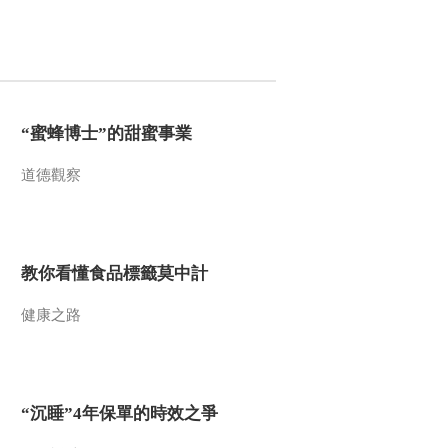
2014-04-05 18:51:14
《地理中国》 20140402
地穴秘境
“蜜蜂博士”的甜蜜事業
2014-04-02 18:26:13
道德觀察
《地理中国》 20140401
水中巨石阵
2014-04-01 18:10:14
教你看懂食品標籤莫中計
《地理中国》 20140331
深谷寻幽
健康之路
2014-03-31 18:42:14
《地理中国》 20140330
“沉睡”4年保單的時效之爭
心形瀑布之谜