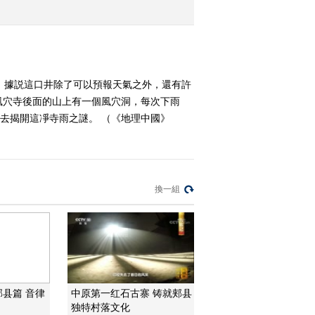
2014-04-13 19:16:14
《地理中国》 20140412
神奇的古井-镇远探秘
，據説這口井除了可以預報天氣之外，還有許
風穴寺後面的山上有一個風穴洞，每次下雨
2014-04-12 18:58:15
去揭開這凈寺雨之謎。 （《地理中國》
《地理中国》 20140411
神奇的古井-阴阳井
換一組
2014-04-11 19:09:14
《地理中国》20140410
神奇的古井——八卦井
（下）
2014-04-10 19:31:13
《地理中国》20140409
郏县篇 音律
中原第一红石古寨 铸就郏县
神奇的古井——八卦井
独特村落文化