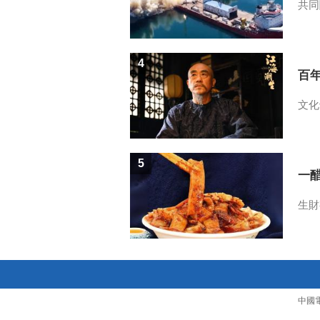
共同
4
百
文化
5
一醋
生財
中國