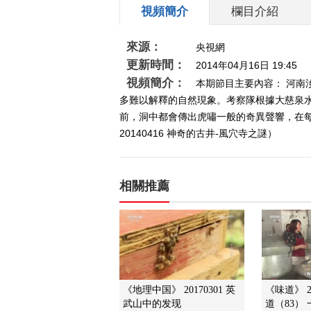
視頻簡介
欄目介紹
來源：
央視網
更新時間：
2014年04月16日 19:45
視頻簡介：
本期節目主要內容： 河
多難以解釋的自然現象。考察隊根據大慈泉
前，洞中都會傳出虎嘯一般的奇異聲響，在每
20140416 神奇的古井-風穴寺之謎）
相關推薦
《地理中国》 20170301 英
《味道》 2
武山中的发现
道（83） 