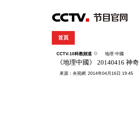
首頁
直播
節目單
綜合
新聞
財經
綜藝
中文國際
體
CCTV-10科教頻道
地理·中國
《地理中國》 20140416 
來源：
央視網
2014年04月16日 19:45