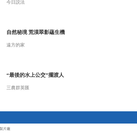
今日説法
2014-03-30 19:00:15
《地理中国》 20140329
追踪千年鱼（下）
自然秘境 荒漠翠影蘊生機
2014-03-29 18:42:14
遠方的家
《地理中国》 20140328
追踪千年鱼（上）
“最後的水上公交”擺渡人
2014-03-28 19:05:14
《地理中国》 20140327
三農群英匯
巨佛之谜
2014-03-27 19:18:14
《地理中国》 20140326
会变色的水潭
製片廠