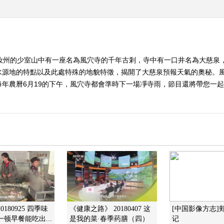
南汝州的少室山中有一座名為風穴寺的千年古剎，寺中有一口井名為大慈泉
水源地的特點以及此處特殊的地貌特徵，揭開了大慈泉預報天氣的奧秘。
年農曆6月19的下午，風穴寺都會準時下一場凈寺雨，節目還將帶您一起
0180925 四季味
《健康之路》 20180407 这
[中国影像方志]
一顿早餐能吃出...
是我的菜·春季药膳（四）
记