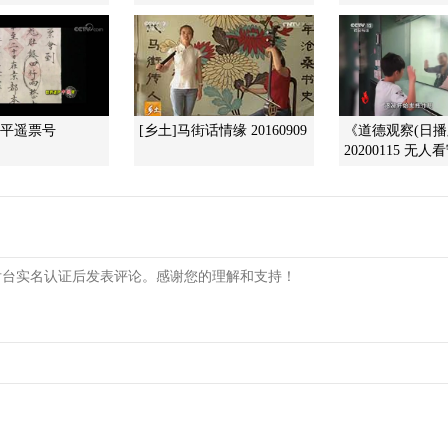
]平遥票号
[乡土]马街话情缘 20160909
《道德观察(日播
20200115 无