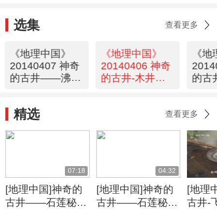
选集
查看更多
《地理中国》
《地理中国》
《地
20140407 神奇
20140406 神奇
201
的古井——沸水
的古井-木井村
的古
井（上）
（下）
（上
精选
查看更多
07:18
04:32
[地理中国]神奇的
[地理中国]神奇的
[地理
古井——石莲秘井
古井——石莲秘井
古井-
两处井水与石莲古
神秘设备揭示的重
晶体