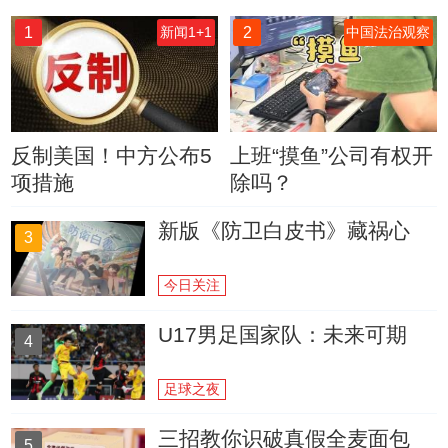
1
2
新闻1+1
中国法治观察
反制美国！中方公布5
上班“摸鱼”公司有权开
项措施
除吗？
新版《防卫白皮书》藏祸心
3
今日关注
U17男足国家队：未来可期
4
足球之夜
三招教你识破真假全麦面包
5