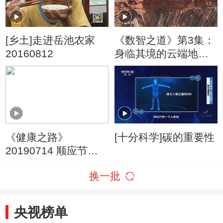
[乡土]走进岳池农家
《数智之道》第3集：
20160812
身临其境的云端地质
考察正在实现
《健康之路》
[十分科学]碳的重要性
20190714 顺应节气
来养娃·夏季篇
换一批
央视榜单