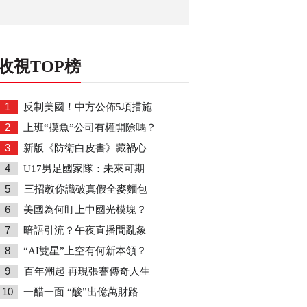
收視TOP榜
1
反制美國！中方公佈5項措施
2
上班“摸魚”公司有權開除嗎？
3
新版《防衛白皮書》藏禍心
4
U17男足國家隊：未來可期
5
三招教你識破真假全麥麵包
6
美國為何盯上中國光模塊？
7
暗語引流？午夜直播間亂象
8
“AI雙星”上空有何新本領？
9
百年潮起 再現張謇傳奇人生
10
一醋一面 “酸”出億萬財路