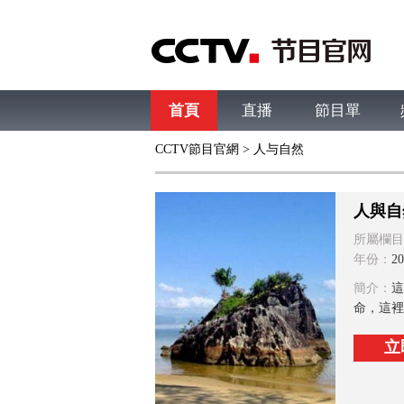
首頁
直播
節目單
CCTV節目官網
>
人与自然
綜合
新聞
財經
綜藝
中文國際
體
人與自
所屬欄目
年份：
20
簡介：
這
命，這裡
立