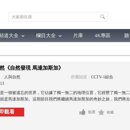
頻道大全
欄目大全
片庫
4K專區
聽
育
電影
國防軍事
電視劇
紀錄
科教
戲曲
社會與法
少
然《自然發現 馬達加斯加》
：
人與自然
所屬頻道：
CCTV-1綜合
13
是一個被遺忘的世界，它佔據了獨一無二的地理位置，它經歷了獨一無二
就是馬達加斯加。這期節目我們將繼續馬達加斯加的奇妙之旅，我們將去了
即觀看
點讚
收藏