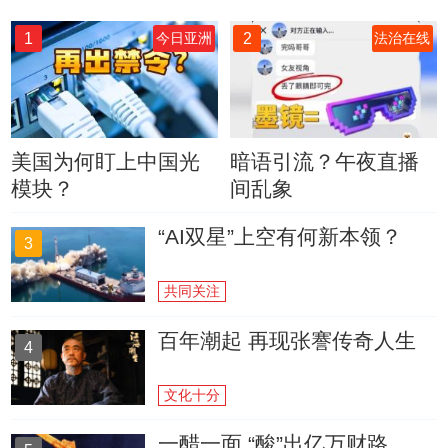
1
2
今日亚洲
法治在线
美国为何盯上中国光
暗语引流？午夜直播
模块？
间乱象
“AI双星”上空有何新本领？
3
共同关注
百年潮起 再现张謇传奇人生
4
文化十分
一醋一面 “酸”出亿万财路