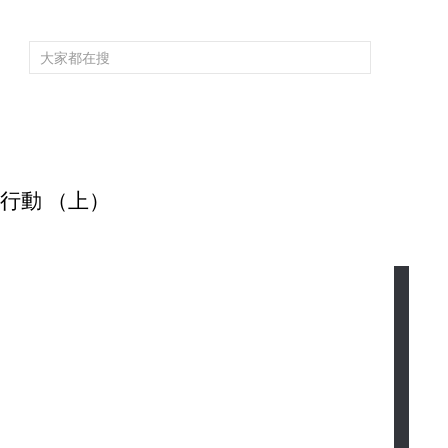
頻道大全
欄目大全
片庫
4K專區
聽
育
電影
國防軍事
電視劇
紀錄
科教
戲曲
社會與法
少
追蜂行動 （上）