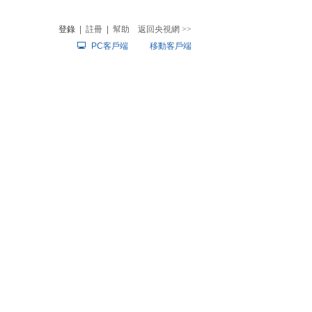
登錄
|
註冊
|
幫助
返回央視網
>>
PC客戶端
移動客戶端
音
熱榜
微視頻
兒
音樂
體育賽事
農業農村