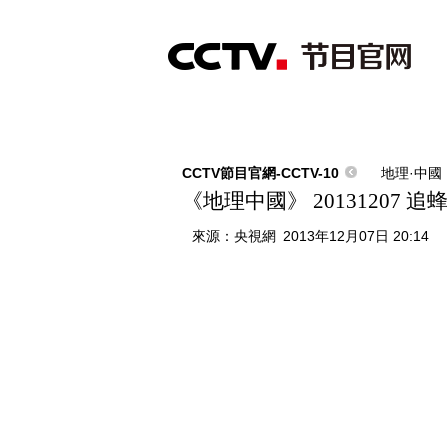
首頁
直播
節目單
綜合
新聞
財經
綜藝
中文國際
體
CCTV節目官網-CCTV-10
地理·中國
《地理中國》 20131207 
來源：
央視網
2013年12月07日 20:14