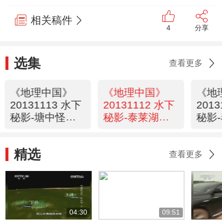
相关稿件
4
分享
选集
查看更多
《地理中国》
《地理中国》
《地
20131113 水下
20131112 水下
201
秘影-塘中怪象
秘影-泰莱湖迷
秘影
（上）
雾（下）
雾（
精选
查看更多
04:30
09:51