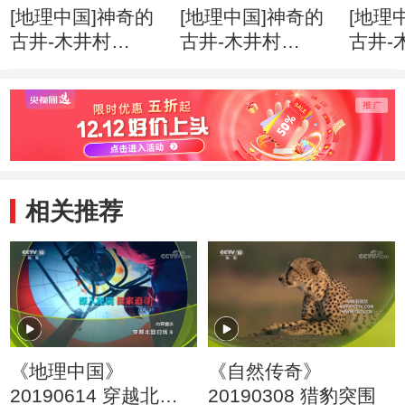
[地理中国]神奇的
[地理中国]神奇的
[地理
古井-木井村
古井-木井村
古井-
（上） 石桥歌谣
（上） 清浊交替
（上）
与救命井
的两口救命井
木水
相关推荐
《地理中国》
《自然传奇》
20190614 穿越北回
20190308 猎豹突围