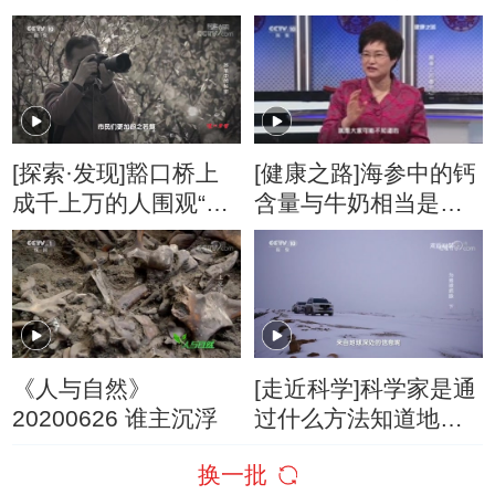
归线 6
[探索·发现]豁口桥上
[健康之路]海参中的钙
成千上万的人围观“水
含量与牛奶相当是补
怪”
钙佳品
《人与自然》
[走近科学]科学家是通
20200626 谁主沉浮
过什么方法知道地球
内部结构的？
换一批