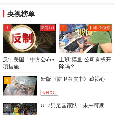
央视榜单
1
2
新闻1+1
中国法治观察
反制美国！中方公布5
上班“摸鱼”公司有权开
项措施
除吗？
新版《防卫白皮书》藏祸心
3
今日关注
U17男足国家队：未来可期
4